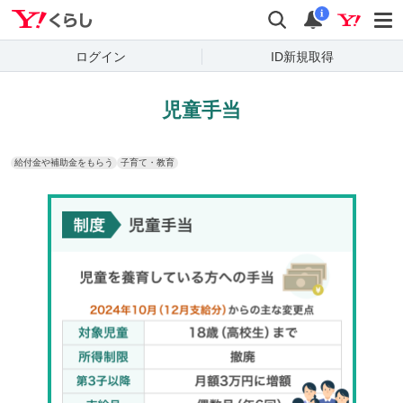
Yahoo!くらし
検索
通知
i
ログイン
ID新規取得
児童手当
給付金や補助金をもらう
子育て・教育