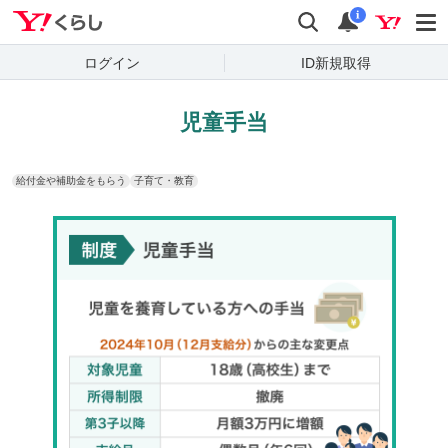
Yahoo!くらし
検索
通知
i
ログイン
ID新規取得
児童手当
給付金や補助金をもらう
子育て・教育