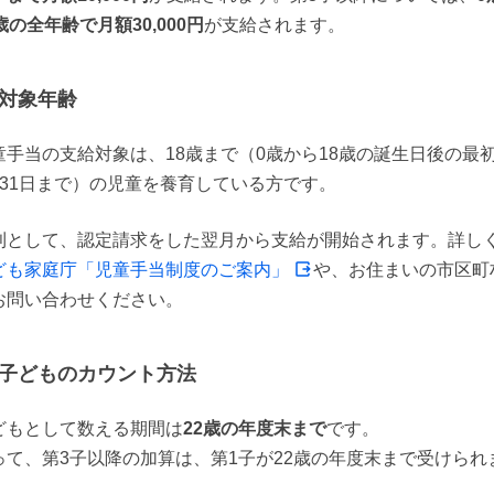
歳の全年齢で月額30,000円
が支給されます。
対象年齢
童手当の支給対象は、18歳まで（0歳から18歳の誕生日後の最
月31日まで）の児童を養育している方です。
則として、認定請求をした翌月から支給が開始されます。詳し
ども家庭庁「児童手当制度のご案内」
や、お住まいの市区町
お問い合わせください。
子どものカウント方法
どもとして数える期間は
22歳の年度末まで
です。

って、第3子以降の加算は、第1子が22歳の年度末まで受けられ
。