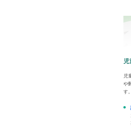
児
児
や
す