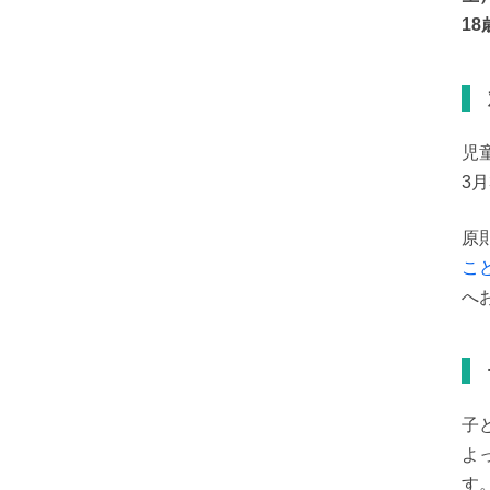
18
児
3
原
こ
へ
子
よ
す