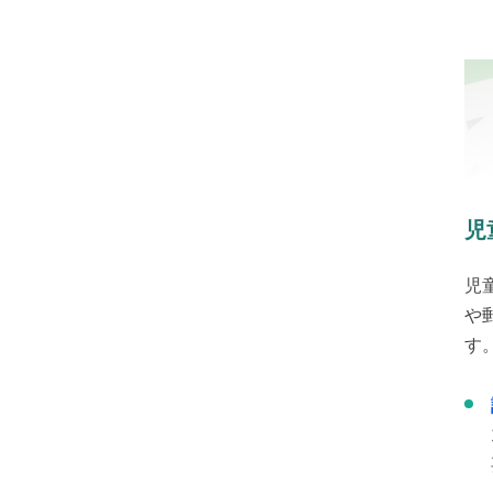
児
児
や
す