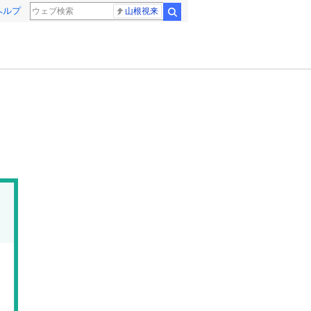
ヘルプ
山根視来
検索