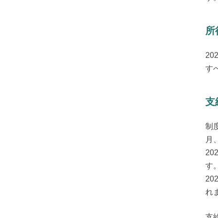
所
20
す
支
制
月
2
す。
2
れ
支