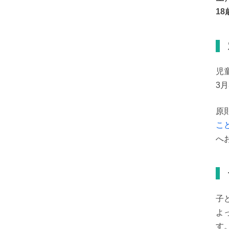
18
児
3
原
こ
へ
子
よ
す