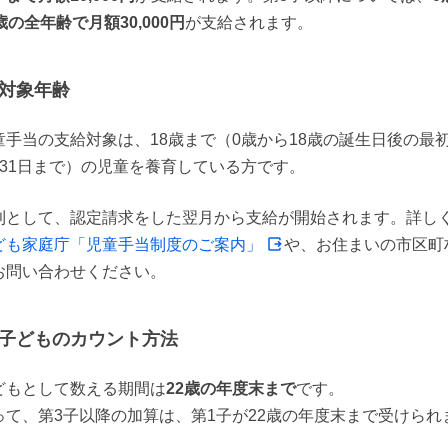
歳の全年齢で月額30,000円
が支給されます。
対象年齢
童手当の支給対象は、18歳まで（0歳から18歳の誕生日後の最
月31日まで）の児童を養育している方です。
則として、認定請求をした翌月から支給が開始されます。詳し
ども家庭庁「児童手当制度のご案内」
や、お住まいの市区町
お問い合わせください。
子どものカウント方法
どもとして数える期間は
22歳の年度末まで
です。

って、第3子以降の加算は、第1子が22歳の年度末まで受けられ
。