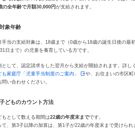
歳の全年齢で月額30,000円
が支給されます。
対象年齢
童手当の支給対象は、18歳まで（0歳から18歳の誕生日後の最
月31日まで）の児童を養育している方です。
則として、認定請求をした翌月から支給が開始されます。詳し
ども家庭庁「児童手当制度のご案内」
や、お住まいの市区町
お問い合わせください。
子どものカウント方法
どもとして数える期間は
22歳の年度末まで
です。

って、第3子以降の加算は、第1子が22歳の年度末まで受けられ
。