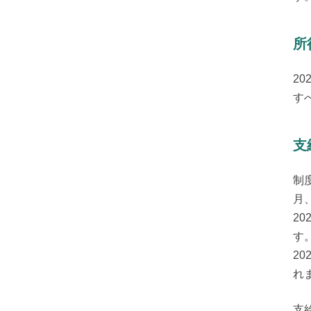
所
20
す
支
制
月
2
す。
2
れ
支