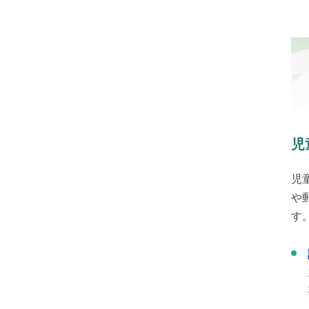
児
児
や
す