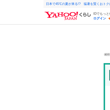
日本で45℃の夏が来る!? 猛暑を賢くおト
IDでもっ
ログイン
給付