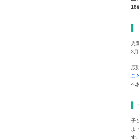
18
児
3
原
こ
へ
子
よ
す