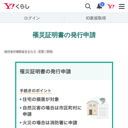
Yahoo!くらし
検索
通知
i
ログイン
ID新規取得
罹災証明書の発行申請
給付金や補助金をもらう
災害・防犯