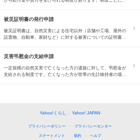
から給付金や貸付を受けられる制度があります。制度ごとに対
象になる...
被災証明書の発行申請
被災証明書は、自然災害による住宅以外（店舗や工場、屋外の
設置物、自動車、家財など）に対する被害についての証明書で
す。保険...
災害弔慰金の支給申請
一定規模の自然災害で亡くなった方の遺族に対して、弔慰金が
支給される制度です。亡くなった方が世帯の生計維持者の場合
は500...
Yahoo!くらし
Yahoo! JAPAN
プライバシーポリシー
プライバシーセンター
ステートメント
規約
ヘルプ