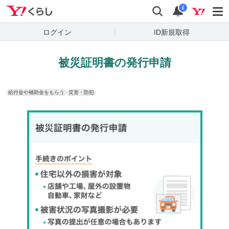
Yahoo!くらし
検索
通知
i
ログイン
ID新規取得
被災証明書の発行申請
給付金や補助金をもらう
災害・防犯