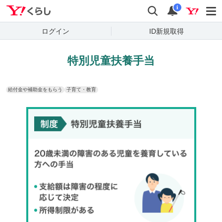
Yahoo!くらし
検索
通知
i
ログイン
ID新規取得
特別児童扶養手当
給付金や補助金をもらう
子育て・教育