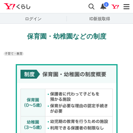
Yahoo!くらし
検索
通知
i
ログイン
ID新規取得
保育園・幼稚園などの制度
子育て・教育