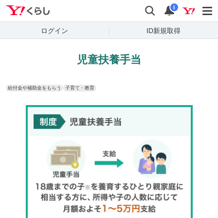
Yahoo!くらし
検索
通知
i
ログイン
ID新規取得
児童扶養手当
給付金や補助金をもらう
子育て・教育