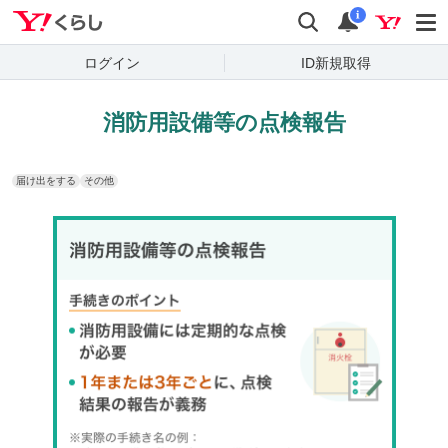
Yahoo!くらし
検索
通知
i
ログイン
ID新規取得
消防用設備等の点検報告
届け出をする
その他