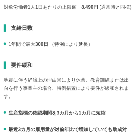
対象労働者1人1日あたりの上限額：
8,490円
 (通常時と同様)
支給日数
1年間で最大
300日
（特例により延長）
要件緩和
地震に伴う経済上の理由※により休業、教育訓練または出
向を行う事業主の場合、特例措置により要件が緩和されま
す。
生産指標の確認期間を3カ月から1カ月に短縮
最近3カ月の雇用量が対前年比で増加していても助成対