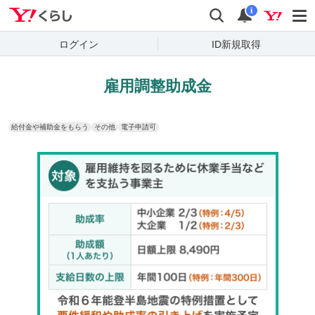
Yahoo!くらし
検索
通知
i
ログイン
ID新規取得
雇用調整助成金
給付金や補助金をもらう
その他
電子申請可