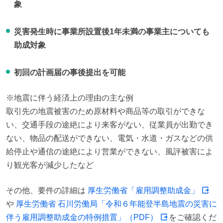
象
災害発生時に事業所設置後1年未満の事業主についても
助成対象
初回の計画届の事後提出を可能
※地震に伴う経済上の理由の主な例

取引先の地震被害のため原材料や商品等の取引ができな
い、交通手段の途絶により来客がない、従業員が出勤でき
ない、物品の配送ができない、電気・水道・ガスなどの供
給停止や通信の途絶により営業ができない、風評被害によ
り観光客が減少したなど
その他、要件の詳細は 
厚生労働省「雇用調整助成金」
や 
厚生労働省 石川労働局「令和６年能登半島地震の災害に
伴う雇用調整助成金の特例措置」（PDF）
をご確認くだ