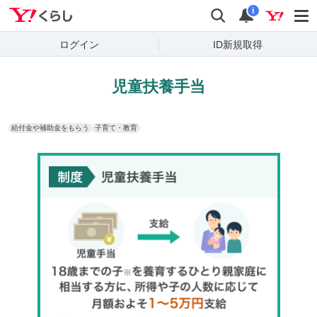
Yahoo!くらし
検索
通知
i
ログイン
ID新規取得
児童扶養手当
給付金や補助金をもらう
子育て・教育