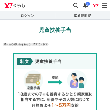
Yahoo!くらし
検索
通知
i
ログイン
ID新規取得
児童扶養手当
給付金や補助金をもらう
子育て・教育