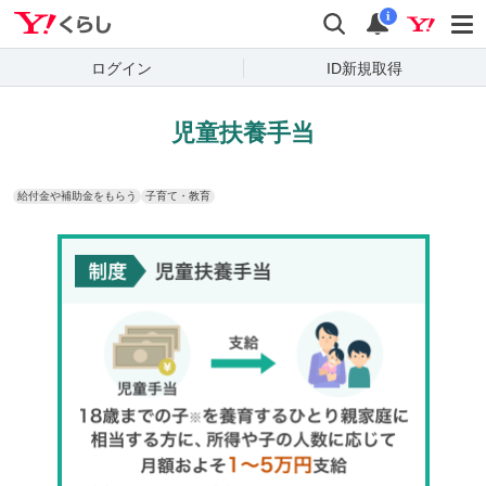
Yahoo!くらし
検索
通知
i
ログイン
ID新規取得
児童扶養手当
給付金や補助金をもらう
子育て・教育