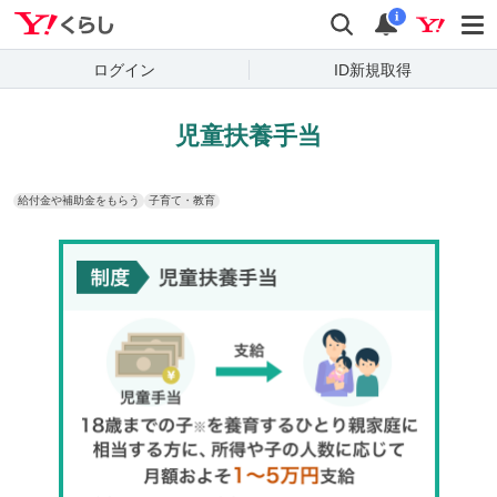
Yahoo!くらし
検索
通知
i
ログイン
ID新規取得
児童扶養手当
給付金や補助金をもらう
子育て・教育