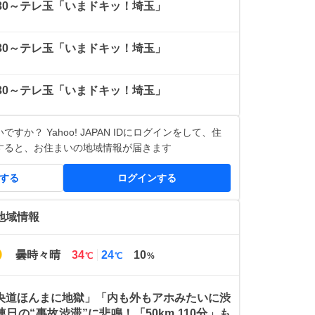
8：30～テレ玉「いまドキッ！埼玉」
8：30～テレ玉「いまドキッ！埼玉」
8：30～テレ玉「いまドキッ！埼玉」
すか？ Yahoo! JAPAN IDにログインをして、住
すると、お住まいの地域情報が届きます
得する
ログインする
地域情報
最
最
曇時々晴
34
24
10
℃
℃
%
高
低
気
気
温
温
央道ほんまに地獄」「内も外もアホみたいに渋
連日の“事故渋滞”に悲鳴！「50km 110分」も