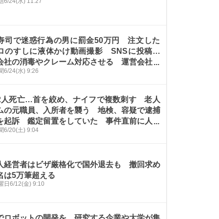
信
6/24(水) 11:27
寿司で迷惑行為の男に罰金50万円 注文した
ロのすしに液体かけ動画撮影 SNSに投稿…
会社の消毒やクレーム対応させる 運営会社の
聞
6/24(水) 9:26
を妨害、川越簡裁が略式命令
2人死亡…首を絞め、ナイフで複数刺す 老人
ムの元職員、入所者を襲う 地検、容疑で逮捕
を起訴 鑑定留置をしていた 事件直前に人間
聞
6/20(土) 9:04
のトラブルあり、「怒りが増大した」と話す2
人経営者はビザ厳格化で国外退去も 撤回求め
名は5万筆超える
曜日
6/12(金) 9:10
でロボットの開発を…研究する企業や大学が集