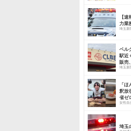
【速
力業
埼玉新
ベル
駅近
販売
埼玉新
「ほ
釈放
省ゼ
女性自
埼玉