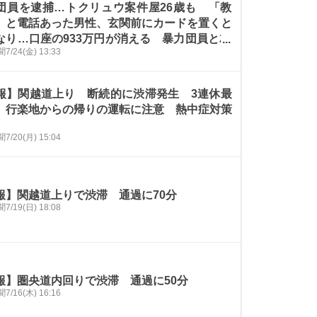
団員を逮捕…トクリュウ案件屋26歳も 「教
」と電話あった男性、玄関前にカードを置くと
なり…口座の933万円が消える 暴力団員と26
聞
7/24(金) 13:33
160万円を奪ったか 気付いた人が男性に教え
欺発覚
報】関越道上り 断続的に渋滞発生 3連休最
、行楽地からの帰りの運転に注意 熱中症対策
聞
7/20(月) 15:04
報】関越道上りで渋滞 通過に70分
聞
7/19(日) 18:08
報】圏央道内回りで渋滞 通過に50分
聞
7/16(木) 16:16