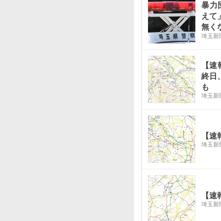
暴力
えて
無く
埼玉新
歳が
て詐
【速
終日
も
埼玉新
【速
埼玉新
【速
埼玉新