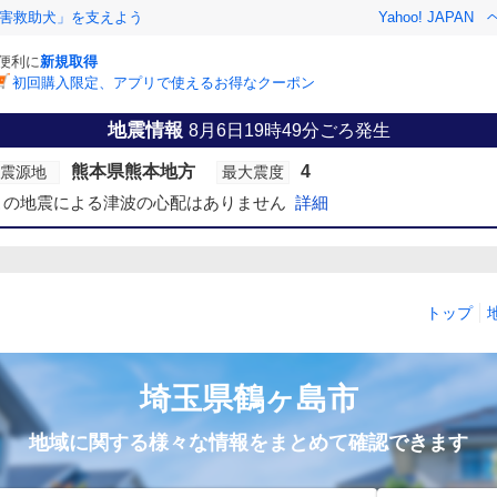
害救助犬」を支えよう
Yahoo! JAPAN
と便利に
新規取得
初回購入限定、アプリで使えるお得なクーポン
地震情報
8月6日19時49分ごろ発生
熊本県熊本地方
4
震源地
最大震度
この地震による津波の心配はありません
詳細
トップ
埼玉県
鶴ヶ島市
地域に関する様々な情報をまとめて確認できます