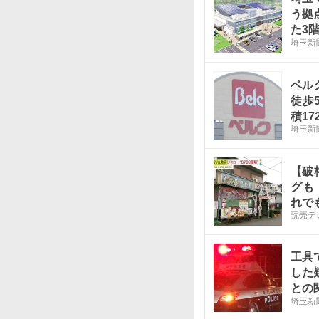
う拠
た3
埼玉新
の生
ベル
徒歩
積1
埼玉新
【破
グも
れで
読売テ
工具
した
との
埼玉新
「泥