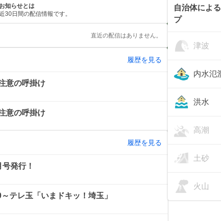
お知らせとは
自治体による
近30日間の配信情報です。
プ
直近の配信はありません。
津波
履歴を見る
内水氾
注意の呼掛け
洪水
注意の呼掛け
高潮
履歴を見る
土砂
月号発行！
火山
：30～テレ玉「いまドキッ！埼玉」