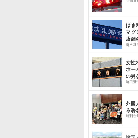
共同通
はま
マグ
店舗
埼玉新
業務
女性
ホー
の男
埼玉新
関係
2歳
外国
る署
週刊金
埼玉