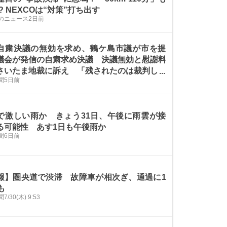
? NEXCOは“対策”打ち出す
のニュース
2日前
自粛決議の無効を求め、鶴ケ島市議が市を提
議会が発信の自粛求め決議 決議無効と慰謝料
さいたま地裁に訴え 「残されたのは裁判しか
聞
5日前
」
で激しい雨か きょう31日、午後に雨雲が接
る可能性 あす1日も午後雨か
聞
6日前
報】圏央道で渋滞 故障車が相次ぎ、通過に1
も
聞
7/30(木) 9:53