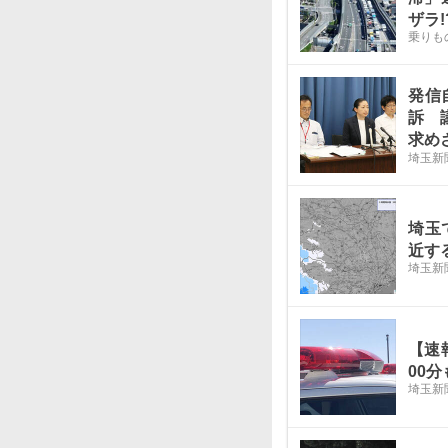
ザラ!
乗りも
発信
訴 
求め
埼玉新
ない
埼玉
近す
埼玉新
【速
00分
埼玉新