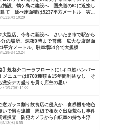
点施設、鶴ケ島に建設へ 圏央道のICに近接し
階建て 延べ床面積は5237平方メートル 実際
聞
6/11(木) 10:20
活環境に近い条件での実験も可能に
ク大型店、今冬に新設へ さいたま市で駅から
5分の場所、深夜0時まで営業 広大な店舗面
721平方メートル、駐車場54台で大規模
聞
5/29(金) 13:24
格】規格外コーラフロートに1キロ超ハンバー
！メニューは8700種類＆15年間利益なし そ
も激安デカ盛りを貫く店主の思い
レビ
5/17(日) 14:00
で窓ガラス割り飲食店に侵入か…食券機を物色
疑いで男を逮捕 周辺で相次ぐ出店荒らし事件
関連捜査 防犯カメラから自転車の持ち主浮上
聞
5/13(水) 8:55
棒しようと思ったことない」と容疑を否認する