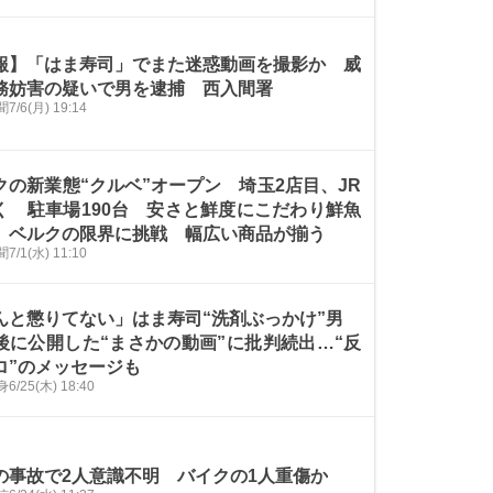
報】「はま寿司」でまた迷惑動画を撮影か 威
務妨害の疑いで男を逮捕 西入間署
聞
7/6(月) 19:14
クの新業態“クルベ”オープン 埼玉2店目、JR
く 駐車場190台 安さと鮮度にこだわり鮮魚
、ベルクの限界に挑戦 幅広い商品が揃う
聞
7/1(水) 11:10
んと懲りてない」はま寿司“洗剤ぶっかけ”男
後に公開した“まさかの動画”に批判続出…“反
ロ”のメッセージも
身
6/25(木) 18:40
の事故で2人意識不明 バイクの1人重傷か