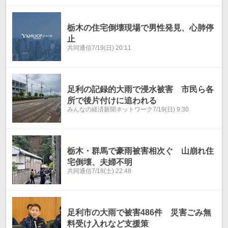
栃木の住宅倒壊現場で男性発見、心肺停
止
共同通信
7/19(日) 20:11
足利の記録的大雨で浸水被害 市民ら各
所で後片付けに追われる
みんなの経済新聞ネットワーク
7/19(日) 9:30
栃木・群馬で豪雨被害相次ぐ 山崩れ住
宅倒壊、夫婦不明
共同通信
7/18(土) 22:48
足利市の大雨で被害486件 災害ごみ無
料受け入れなど支援策