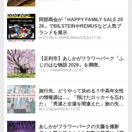
阿部商会が「HAPPY FAMILY SALE 20
26」でBILSTEINやREMUSなど人気ブ
ランドを展示
AUTO BILD JAPAN Web
5/13(水) 17:28
【足利市】あしかがフラワーパーク「ふ
じのはな物語 2026」を満喫。
リビングWeb
4/30(木) 22:05
旅行先、どうやって決める？中高年女性
の情報源は…。「預けたロッカーを忘れ
た」「男湯と女湯を間違えた」旅の失敗
婦人公論.jp
4/30(木) 12:33
談も
あしかがフラワーパークの大藤を撮影