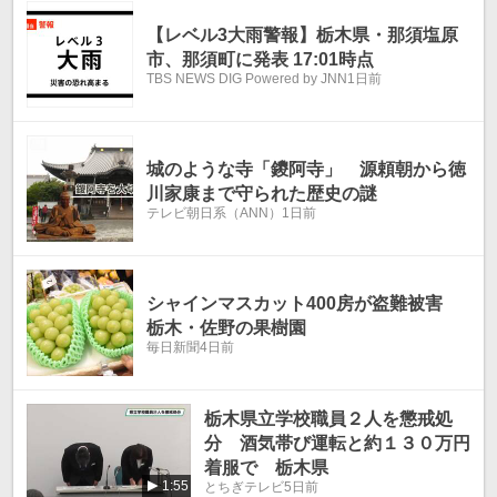
温
温
【レベル3大雨警報】栃木県・那須塩原
市、那須町に発表 17:01時点
TBS NEWS DIG Powered by JNN
1日前
城のような寺「鑁阿寺」 源頼朝から徳
川家康まで守られた歴史の謎
テレビ朝日系（ANN）
1日前
シャインマスカット400房が盗難被害
栃木・佐野の果樹園
毎日新聞
4日前
栃木県立学校職員２人を懲戒処
分 酒気帯び運転と約１３０万円
着服で 栃木県
1:55
とちぎテレビ
5日前