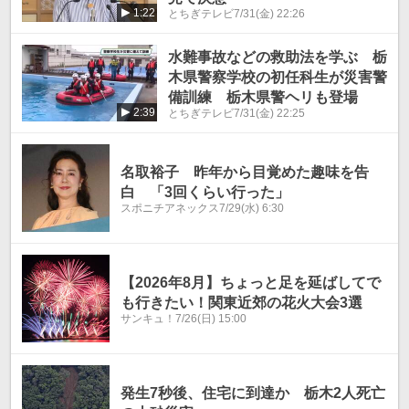
1:22
とちぎテレビ
7/31(金) 22:26
水難事故などの救助法を学ぶ 栃
木県警察学校の初任科生が災害警
備訓練 栃木県警ヘリも登場
2:39
とちぎテレビ
7/31(金) 22:25
名取裕子 昨年から目覚めた趣味を告
白 「3回くらい行った」
スポニチアネックス
7/29(水) 6:30
【2026年8月】ちょっと足を延ばしてで
も行きたい！関東近郊の花火大会3選
サンキュ！
7/26(日) 15:00
発生7秒後、住宅に到達か 栃木2人死亡