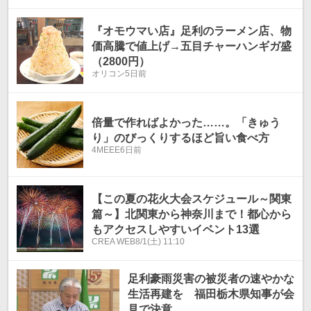
『オモウマい店』足利のラーメン店、物
価高騰で値上げ→五目チャーハンギガ盛
（2800円）
オリコン
5日前
倍量で作ればよかった……。「きゅう
り」のびっくりするほど旨い食べ方
4MEEE
6日前
【この夏の花火大会スケジュール～関東
篇～】北関東から神奈川まで！都心から
もアクセスしやすいイベント13選
CREA WEB
8/1(土) 11:10
足利豪雨災害の被災者の速やかな
生活再建を 福田栃木県知事が会
見で決意