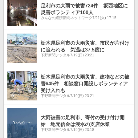
足利市の大雨で被害724件 坂西地区に
災害ボランティア100人
みんなの経済新聞ネットワーク
7/21(火) 17:15
栃木県足利市の大雨災害、市民が片付け
に追われる 気温は37.5度に
下野新聞デジタル
7/19(日) 23:21
栃木県足利市の大雨災害、建物などの被
害645件 相談窓口開設しボランティア
受け入れも
下野新聞デジタル
7/19(日) 23:21
大雨被害の足利市、寄付の受け付け開
始 地元信金は浸水の支店休業
下野新聞デジタル
7/19(日) 23:18