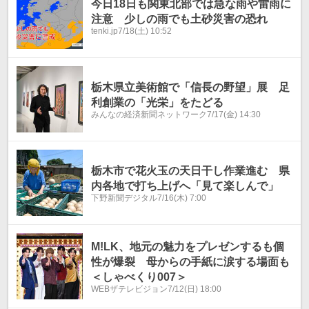
今日18日も関東北部では急な雨や雷雨に
注意 少しの雨でも土砂災害の恐れ
tenki.jp
7/18(土) 10:52
栃木県立美術館で「信長の野望」展 足
利創業の「光栄」をたどる
みんなの経済新聞ネットワーク
7/17(金) 14:30
栃木市で花火玉の天日干し作業進む 県
内各地で打ち上げへ「見て楽しんで」
下野新聞デジタル
7/16(木) 7:00
M!LK、地元の魅力をプレゼンするも個
性が爆裂 母からの手紙に涙する場面も
＜しゃべくり007＞
WEBザテレビジョン
7/12(日) 18:00