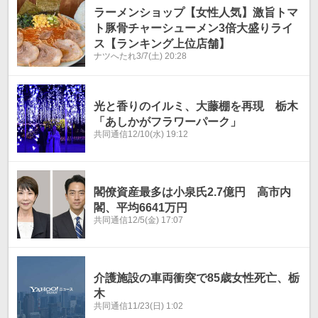
ラーメンショップ【女性人気】激旨トマ
ト豚骨チャーシューメン3倍大盛りライ
ス【ランキング上位店舗】
ナツへたれ
3/7(土) 20:28
光と香りのイルミ、大藤棚を再現 栃木
「あしかがフラワーパーク」
共同通信
12/10(水) 19:12
閣僚資産最多は小泉氏2.7億円 高市内
閣、平均6641万円
共同通信
12/5(金) 17:07
介護施設の車両衝突で85歳女性死亡、栃
木
共同通信
11/23(日) 1:02