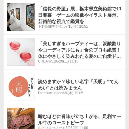
「信長の野望」展、栃木県立美術館で11
日開幕 ゲームの映像やイラスト展示、
芸術的な視点で鑑賞を
下野新聞デジタル
7/10(金) 20:51
「美しすぎるハーブティーは、炭酸割り
やコーディアルにも」食のプロも絶賛！
体にやさしく染みわたる夏のご自愛ドリ
CREA WEB
6/20(土) 11:10
ンク3選【夏ギフト】
読めますか？珍しい名字「天明」“てん
めい”とは読みません
Premium Japan
6/4(木) 19:05
噛むほどに旨味が立ち上がる、足利マー
ル牛のローストビーフ
おとりよせネット
5/25(月) 11:00