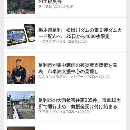
の土砂災害
共同通信
7/25(土) 6:09
栃木県足利・松田川ダムの第２弾ダムカ
ード配布へ 25日から4000枚限定
下野新聞デジタル
7/24(金) 7:00
足利市が集中豪雨の被災者支援策を発
表 市単独支援中心の見通し
みんなの経済新聞ネットワーク
7/23(木) 11:40
足利市の大雨被害住家235件、市道12カ
所で通行止め 義援金受け付け始まる
下野新聞デジタル
7/22(水) 19:15