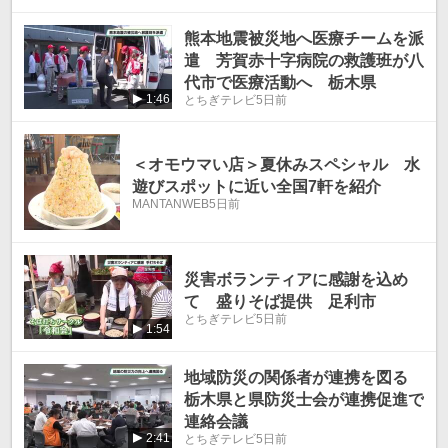
熊本地震被災地へ医療チームを派
遣 芳賀赤十字病院の救護班が八
代市で医療活動へ 栃木県
1:46
とちぎテレビ
5日前
＜オモウマい店＞夏休みスペシャル 水
遊びスポットに近い全国7軒を紹介
MANTANWEB
5日前
災害ボランティアに感謝を込め
て 盛りそば提供 足利市
とちぎテレビ
5日前
1:54
地域防災の関係者が連携を図る
栃木県と県防災士会が連携促進で
連絡会議
2:41
とちぎテレビ
5日前