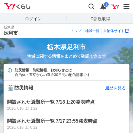
Yahoo!くらし
検索
通知
i
ログイン
ID新規取得
栃木県
トップ
地域一覧
自治体サイト
足利市
栃木県
足利市
地域に関する情報をまとめて確認できます
防災情報、防犯情報、お知らせとは
自治体・警察からの直近30日間の配信情報です。
防災情報
履歴を見る
開設された避難所一覧 7/18 1:20発表時点
2026/7/18(土) 1:22
開設された避難所一覧 7/17 23:55発表時点
2026/7/18(土) 0:22