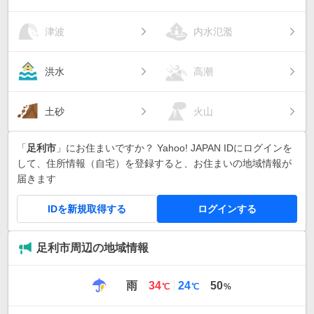
津波
内水氾濫
洪水
高潮
土砂
火山
「
足利市
」にお住まいですか？ Yahoo! JAPAN IDにログインを
して、住所情報（自宅）を登録すると、お住まいの地域情報が
届きます
IDを新規取得する
ログインする
足利市周辺の地域情報
最
最
雨
34
24
50
℃
℃
%
高
低
気
気