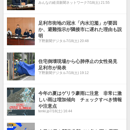
みんなの経済新聞ネットワーク
7/18(土) 21:55
足利市街地の冠水「内水氾濫」が要因
か、避難指示が隣接市に遅れた理由も説
明
下野新聞デジタル
7/18(土) 20:48
住宅倒壊現場から心肺停止の女性発見
足利市が発表
下野新聞デジタル
7/18(土) 19:12
今年の夏はゲリラ豪雨に注意 非常に激
しい雨は増加傾向 チェックすべき情報
や注意点
tenki.jp
7/18(土) 16:44