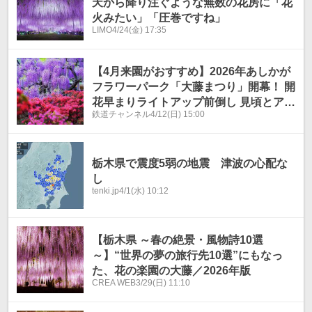
天から降り注ぐような無数の花房に「花
火みたい」「圧巻ですね」
LIMO
4/24(金) 17:35
【4月来園がおすすめ】2026年あしかが
フラワーパーク「大藤まつり」開幕！ 開
花早まりライトアップ前倒し 見頃とアク
鉄道チャンネル
4/12(日) 15:00
セス・混雑回避術も解説
栃木県で震度5弱の地震 津波の心配な
し
tenki.jp
4/1(水) 10:12
【栃木県 ～春の絶景・風物詩10選
～】“世界の夢の旅行先10選”にもなっ
た、花の楽園の大藤／2026年版
CREA WEB
3/29(日) 11:10