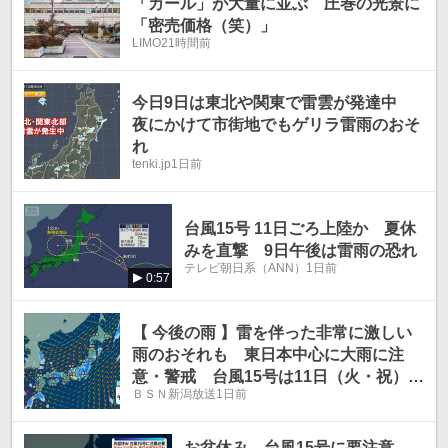
「カール」が大量に並ぶ 圧巻の光景に
「密売価格（笑）」
LIMO
21時間前
今日9日は東北や関東で雷雲が発達中
夜にかけて市街地でもゲリラ雷雨のおそ
れ
tenki.jp
1日前
台風15号 11日ごろ上陸か 夏休
みを直撃 9日午後は雷雨の恐れ
テレビ朝日系（ANN）
1日前
0:57
【 今後の雨 】雷を伴った非常に激しい
雨のおそれも 東日本中心に大雨に注
意・警戒 台風15号は11日（火・祝）に
ＢＳＮ新潟放送
1日前
東北へかなり接近へ【14日（金）午後3
時までの雨風シミュレーション・9日正
午更新】
お盆休み 台風15号に要注意