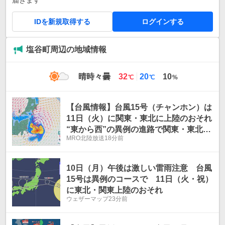
届きます
IDを新規取得する
ログインする
塩谷町周辺の地域情報
最
最
晴時々曇
32
20
10
℃
℃
%
高
低
気
気
温
温
【台風情報】台風15号（チャンホン）は
11日（火）に関東・東北に上陸のおそれ
“東から西”の異例の進路で関東・東北か
MRO北陸放送
18分前
ら北陸にかけては台風による雨雲が到来
し雨・風強まる見込み 最新の進路と雨・
風シミュレーション
10日（月）午後は激しい雷雨注意 台風
15号は異例のコースで 11日（火・祝）
に東北・関東上陸のおそれ
ウェザーマップ
23分前