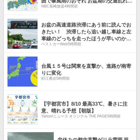
囲で暴風雨のおそれ お盆期の交通乱れに
NBC長崎放送
4時間前
警戒【雨風シミュレーション10日午前6
時現在】
お盆の高速道路渋滞にあう前に読んでお
きたい！ 渋滞したら追い越し車線と左
車線のどっちを走ったほうが早いのか？
ベストカーWeb
5時間前
何度も車線を変えるのは逆効果!?
台風１５号は関東を直撃か、進路が南寄
りに変化
杉江勇次
5時間前
【宇都宮市】8/10 最高33℃、暑さに注
意、晴れる予想【朝版】
Yahoo!ニュース オリジナル THE PAGE
5時間前
盆休みの都内直撃ゲリラ雷雨 捉