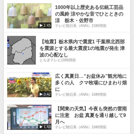
1000年以上歴史ある伝統工芸品
の風鈴 涼やかな音でひとときの
涼 栃木・佐野市
1:45
テレビ朝日系（ANN）
15時間前
【地震】栃木県内で震度1 千葉県北西部
を震源とする最大震度1の地震が発生 津
波の心配なし
とちぎテレビ
16時間前
広く真夏日…“お盆休み”観光地に
多くの人 クマ牧場にひまわり畑
に
3:42
テレビ朝日系（ANN）
16時間前
【関東の天気】今夜も突然の雷雨
に注意 お盆 真夏を通り越して9
月へ
1:43
テレビ朝日系（ANN）
16時間前