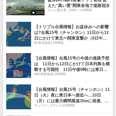
えた“黒い雲”関東各地で道路冠水
テレビ朝日系（ANN）
11時間前
10:52
【トリプル台風情報】お盆休みへの影響
は?台風15号（チャンホン）11日から12
日にかけて東北〜関東直撃か（9日午後9
tbc東北放送
11時間前
時現在）
【台風情報】台風15号の今後の進路予想
は 11日から12日にかけて日本列島を横
断する可能性 11日午後9時には東日本
NBS長野放送
12時間前
に達する予報
【台風情報】台風15号（チャンホン）11
日（火）夜に東日本へ接近へ…10日
（月）には最大瞬間風速35mに発達、進
チューリップテレビ
12時間前
路を西へ変え12日（水）に日本海で熱帯
低気圧化へ変わるか【雨と風のシミュレ