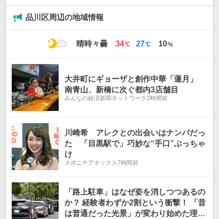
品川区周辺の地域情報
最
最
晴時々曇
34
27
10
℃
℃
%
高
低
気
気
温
温
大井町にギョーザと創作中華「蓮月」
南青山、新橋に次ぐ都内3店舗目
みんなの経済新聞ネットワーク
2時間前
川崎希 アレクとの出会いはナンパだっ
た 「目黒駅で」巧妙な“手口”ぶっちゃ
け
スポニチアネックス
7時間前
「路上駐車」はなぜ姿を消しつつあるの
か？ 経験者わずか2割という衝撃！ 「昔
は普通だった光景」が変わり始めた理由