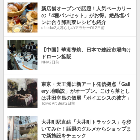
新店舗オープンで話題！人気ベーカリー
の「4種パンセット」がお得。絶品塩パ
ンに合う卵副菜レシピも紹介
ufueda/2人暮らしのアラサーOL
2日前
【中国】華測導航、日本で建設市場向け
ドローン拡販
NNA
2日前
東京・天王洲に新アート発信拠点「Gall
ery 地動説」がオープン。こけら落とし
は井田幸昌の個展「ポイエシスの彼方」
Tokyo Art Beat
2日前
大井町駅直結「大井町トラックス」を歩
いてみた！話題のグルメからショップま
で新施設をチェック