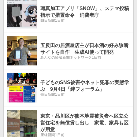
写真加工アプリ「SNOW」、ステマ投稿
指示で措置命令 消費者庁
朝日新聞
1日前
五反田の居酒屋店主が日本酒の好み診断
サイトを自作 生成AI使って開発
みんなの経済新聞ネットワーク
1日前
子どものSNS被害やネット犯罪の実態学
ぶ 9月4日「絆フォーラム」
毎日新聞
1日前
東京・品川区が熊本地震被災者へ区立公
営住宅を無償貸し出し 家電、家具も区
が用意
産経新聞
1日前