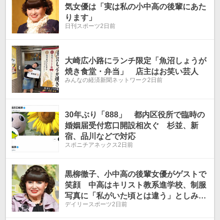
気女優は「実は私の小中高の後輩にあた
ります」
日刊スポーツ
2日前
大崎広小路にランチ限定「魚沼しょうが
焼き食堂・弁当」 店主はお笑い芸人
みんなの経済新聞ネットワーク
2日前
30年ぶり「888」 都内区役所で臨時の
婚姻届受付窓口開設相次ぐ 杉並、新
宿、品川などで対応
スポニチアネックス
2日前
黒柳徹子、小中高の後輩女優がゲストで
笑顔 中高はキリスト教系進学校、制服
写真に「私がいた頃とは違う」としみじ
デイリースポーツ
2日前
み