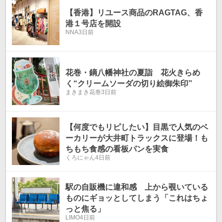
【香港】リユース商品のRAGTAG、香
港１号店を開設
NNA
3日前
花巻・鏑八幡神社の夏詣 花火きらめ
く“クリームソーダの切り絵御朱印”
まきまき花巻
3日前
【何度でもリピしたい】目黒で人気のベ
ーカリーが大井町トラックスに登場！も
ちもち食感の看板パンを実食
くろにゃん
4日前
駅の自販機に違和感 上から覗いている
ものにギョッとしてしまう「これはちょ
っと焦る」
LIMO
4日前