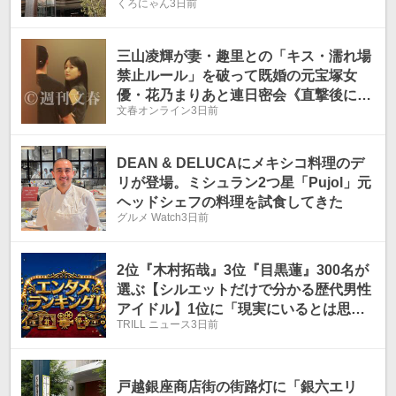
くろにゃん
3日前
三山凌輝が妻・趣里との「キス・濡れ場
禁止ルール」を破って既婚の元宝塚女
優・花乃まりあと連日密会《直撃後にも
文春オンライン
3日前
ホテルへ…》
DEAN & DELUCAにメキシコ料理のデ
リが登場。ミシュラン2つ星「Pujol」元
ヘッドシェフの料理を試食してきた
グルメ Watch
3日前
2位『木村拓哉』3位『目黒蓮』300名が
選ぶ【シルエットだけで分かる歴代男性
アイドル】1位に「現実にいるとは思え
TRILL ニュース
3日前
ない」
戸越銀座商店街の街路灯に「銀六エリ