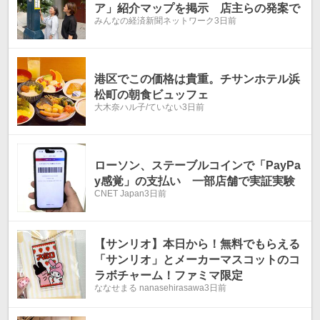
ア」紹介マップを掲示 店主らの発案で
みんなの経済新聞ネットワーク
3日前
港区でこの価格は貴重。チサンホテル浜
松町の朝食ビュッフェ
大木奈ハル子/ていない
3日前
ローソン、ステーブルコインで「PayPa
y感覚」の支払い 一部店舗で実証実験
CNET Japan
3日前
【サンリオ】本日から！無料でもらえる
「サンリオ」とメーカーマスコットのコ
ラボチャーム！ファミマ限定
ななせまる nanasehirasawa
3日前