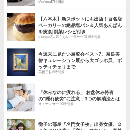
Merkmal
7時間前
とは
【六本木】新スポットにも出店！百名店
ベーカリーの絶品塩パン＆人気あんぱん
を実食|副菜レシピ付き
ufueda/2人暮らしのアラサーOL
8時間前
今週末に見たい展覧会ベスト7。奈良美
智キュレーション展から大ゴッホ展、ボ
ッティチェリまで
美術手帖
8時間前
「休みなのに疲れる」 お盆休み特有
の“隠れ疲労”に注意…3つの解消法とは
オトナンサー
10時間前
徹子の部屋『名門女子校』出身女優、２