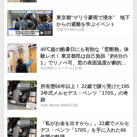
東京都“ゲリラ豪雨で浸水” 地下
からの避難を学ぶイベント
TOKYO MX
1日前
1:07
40℃超の酷暑日にも有効な「窓断熱」体
験レポ！ 東京都民は自己負担「約6分の
1」でリノベ可、窓の表面温度が劇的に
SUUMOジャーナル
1日前
下がる実力がすごすぎた
所有歴66年以上！ 22歳で譲り受けた195
3年式メルセデス・ベンツ「170S」の奇
跡
Auto Messe Web
2日前
「私がお金を出すから」。22歳でメルセ
デス・ベンツ「170S」を手に入れた66
年間の軌跡