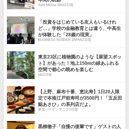
Auto Messe Web
2日前
「投資をはじめている友人もいるけれ
ど…」学校の金融教育とは違う、中高生
が体験した「28歳の現実」
BUSINESS INSIDER JAPAN
2日前
東京23区に植物園のような【展望スポッ
ト】があった！地上150mの緑あふれる
空間で都心の眺めを楽しむ
oto
2日前
【上野、麻布十番、恵比寿】1日20人限
定で本格江戸前寿司が3500円！「五反田
鮨あさひ」の系列店だよ。
東京バーゲンマニア
2日前
黒柳徹子「自慢の後輩です」ゲストの人