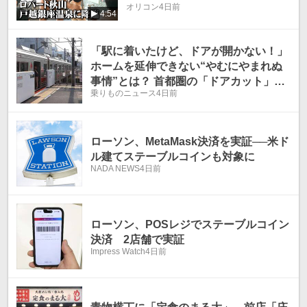
オリコン
4日前
4:54
「駅に着いたけど、ドアが開かない！」
ホームを延伸できない“やむにやまれぬ
事情”とは？ 首都圏の「ドアカット」駅
乗りものニュース
4日前
5選
ローソン、MetaMask決済を実証──米ド
ル建てステーブルコインも対象に
NADA NEWS
4日前
ローソン、POSレジでステーブルコイン
決済 2店舗で実証
Impress Watch
4日前