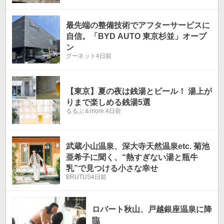
最先端の整備技術でアフターサービスに
自信。「BYD AUTO 東京杉並」オープ
ン
グーネット
4日前
【東京】夏の夜は銭湯とビール！ 湯上が
りまで楽しめる銭湯5選
るるぶ＆more.
4日前
武蔵小山温泉、深大寺天然温泉etc. 菊池
亜希子に聞く、“熱すぎない湯と瓶牛
乳”で見つける小さな幸せ
BRUTUS
4日前
ロバート秋山、戸越銀座温泉に降
臨