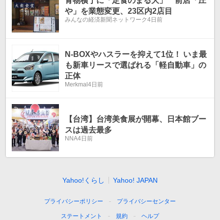
青物横丁に「定食のまる大」 前店「庄
や」を業態変更、23区内2店目
みんなの経済新聞ネットワーク
4日前
N-BOXやハスラーを抑えて1位！ いま最
も新車リースで選ばれる「軽自動車」の
正体
Merkmal
4日前
【台湾】台湾美食展が開幕、日本館ブー
スは過去最多
NNA
4日前
Yahoo!くらし
Yahoo! JAPAN
プライバシーポリシー
プライバシーセンター
ステートメント
規約
ヘルプ