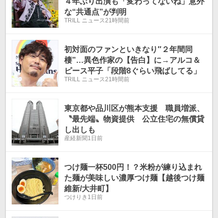
４年ぶり出演も「変わってないね」意外
な“共通点”が判明
TRILL ニュース
21時間前
初対面のファンといきなり″２年間同
棲”…異色作家の【告白】に→アルコ＆
ピース平子「段階8ぐらい飛ばしてる」
TRILL ニュース
21時間前
東京都や品川区が熊本支援 職員増派、
〝最先端〟物資提供 公立住宅の無償貸
し出しも
産経新聞
1日前
つけ麺一杯500円！？米粉が練り込まれ
た麺が美味しい濃厚つけ麺【越後つけ麺
維新/大井町】
つけりき
1日前