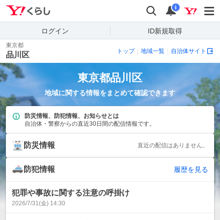
Yahoo!くらし
検索
通知
i
ログイン
ID新規取得
東京都
トップ
地域一覧
自治体サイト
品川区
東京都
品川区
地域に関する情報をまとめて確認できます
防災情報、防犯情報、お知らせとは
自治体・警察からの直近30日間の配信情報です。
防災情報
直近の配信はありません。
防犯情報
履歴を見る
犯罪や事故に関する注意の呼掛け
2026/7/31(金) 14:30