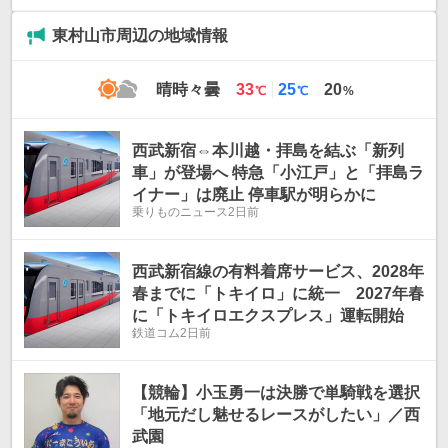
東村山市周辺の地域情報
最
最
晴時々曇
33
25
20
℃
℃
%
高
低
気
気
温
温
西武新宿⇔本川越・拝島を結ぶ「新列
車」が登場へ 特急「小江戸」と「拝島ラ
イナー」は廃止 停車駅が明らかに
乗りものニュース
2日前
西武新宿線の有料着席サービス、2028年
春までに「トキイロ」に統一 2027年春
に「トキイロエクスプレス」運転開始
鉄道コム
2日前
【競輪】小玉勇一は決勝で単騎戦を選択
「地元だし魅せるレースがしたい」／西
武園