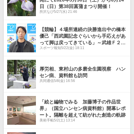
日（日）第38回菖蒲まつり開催！
所沢なび
5/27(水) 21:46
【競輪】４場所連続の決勝進出中の橋本
優己「西武園記念ぐらいから手応えがあ
って脚は戻ってきている」～武雄Ｆ２全
スポーツ報知
5/22(金) 18:11
プロ記念
厚労相、東村山の多磨全生園視察 ハン
セン病、資料館も訪問
共同通信
5/8(金) 16:56
「絵と編物でみる 加藤博子の作品世
界」（国立ハンセン病資料館）開幕レポ
ート。隔離を超えて紡がれた創造の軌跡
美術手帖
5/2(土) 13:14