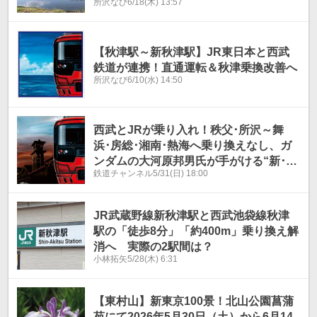
所沢なび
6/18(木) 13:57
【秋津駅～新秋津駅】JR東日本と西武
鉄道が連携！直通運転＆秋津乗換改善へ
所沢なび
6/10(水) 14:50
西武とJRが乗り入れ！秩父･所沢～舞
浜･房総･湘南･熱海へ乗り換えなし、ガ
ンダムの大河原邦男氏が手がける“新･観
鉄道チャンネル
5/31(日) 18:00
光特急”が2028年度JRへ
JR武蔵野線新秋津駅と西武池袋線秋津
駅の「徒歩8分」「約400m」乗り換え解
消へ 実際の2駅間は？
小林拓矢
5/28(木) 6:31
【東村山】新東京100景！北山公園菖蒲
苑にて2026年5月30日（土）から6月14