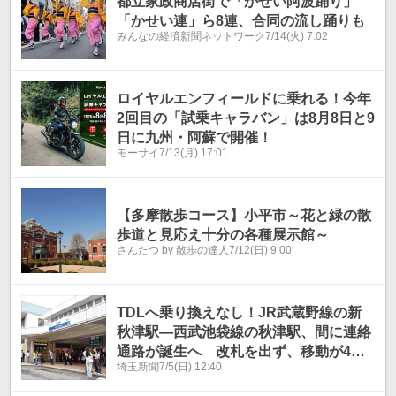
都立家政商店街で「かせい阿波踊り」
「かせい連」ら8連、合同の流し踊りも
みんなの経済新聞ネットワーク
7/14(火) 7:02
ロイヤルエンフィールドに乗れる！今年
2回目の「試乗キャラバン」は8⽉8⽇と9
⽇に九州・阿蘇で開催！
モーサイ
7/13(月) 17:01
【多摩散歩コース】小平市～花と緑の散
歩道と見応え十分の各種展示館～
さんたつ by 散歩の達人
7/12(日) 9:00
TDLへ乗り換えなし！JR武蔵野線の新
秋津駅―西武池袋線の秋津駅、間に連絡
通路が誕生へ 改札を出ず、移動が4～5
埼玉新聞
7/5(日) 12:40
分短縮 今ラッシュ時は混雑、あふれた
人が車と近距離 2030年代前半に供用開