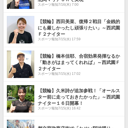
スポーツ報知
7/16(木) 7:00
【競輪】西田美菜、復帰２戦目「金銭的
にも厳しかったし頑張りたい」～西武園
Ｆ２ナイター
スポーツ報知
7/15(水) 17:59
【競輪】橋本佳耶、合宿効果発揮なるか
「動きがはまってくれれば」～西武園Ｆ
２ナイター
スポーツ報知
7/15(水) 17:02
【競輪】久米詩が追加参戦！「オールス
ター前に走っておきたかった」～西武園
ナイター１６日開幕！
スポーツ報知
7/15(水) 16:42