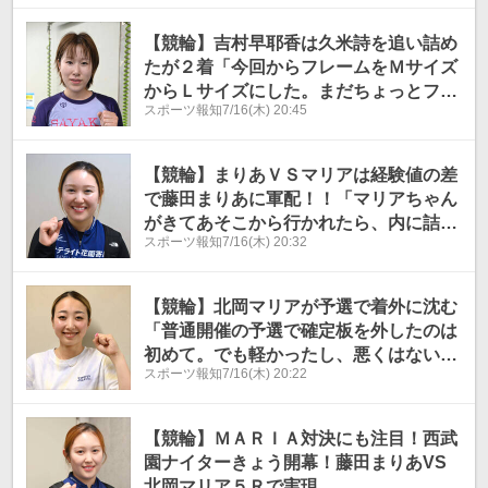
【競輪】吉村早耶香は久米詩を追い詰め
たが２着「今回からフレームをＭサイズ
からＬサイズにした。まだちょっとフレ
スポーツ報知
7/16(木) 20:45
ームに負けている感じ」～西武園Ｆ２ナ
イター
【競輪】まりあＶＳマリアは経験値の差
で藤田まりあに軍配！！「マリアちゃん
がきてあそこから行かれたら、内に詰ま
スポーツ報知
7/16(木) 20:32
って何もできなくなると思って。内から
は狙っていたわけではないけど、やった
方」～西武園Ｆ２ナイター
【競輪】北岡マリアが予選で着外に沈む
「普通開催の予選で確定板を外したのは
初めて。でも軽かったし、悪くはない」
スポーツ報知
7/16(木) 20:22
～西武園Ｆ２ナイター
【競輪】ＭＡＲＩＡ対決にも注目！西武
園ナイターきょう開幕！藤田まりあVS
北岡マリア５Ｒで実現