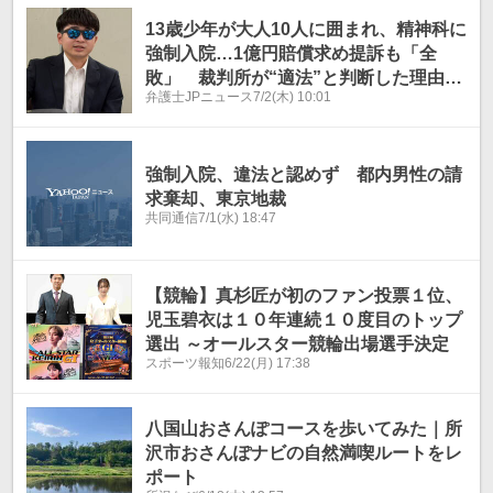
始か 周辺で懸念も
13歳少年が大人10人に囲まれ、精神科に
強制入院…1億円賠償求め提訴も「全
敗」 裁判所が“適法”と判断した理由と
弁護士JPニュース
7/2(木) 10:01
は
強制入院、違法と認めず 都内男性の請
求棄却、東京地裁
共同通信
7/1(水) 18:47
【競輪】真杉匠が初のファン投票１位、
児玉碧衣は１０年連続１０度目のトップ
選出 ～オールスター競輪出場選手決定
スポーツ報知
6/22(月) 17:38
八国山おさんぽコースを歩いてみた｜所
沢市おさんぽナビの自然満喫ルートをレ
ポート