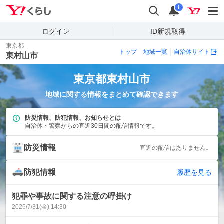
Yahoo!くらし
検索
通知
i
ログイン
ID新規取得
東京都
トップ
地域一覧
自治体サイト
東村山市
東京都
東村山市
地域に関する情報をまとめて確認できます
防災情報、防犯情報、お知らせとは
自治体・警察からの直近30日間の配信情報です。
防災情報
直近の配信はありません。
防犯情報
履歴を見る
犯罪や事故に関する注意の呼掛け
2026/7/31(金) 14:30