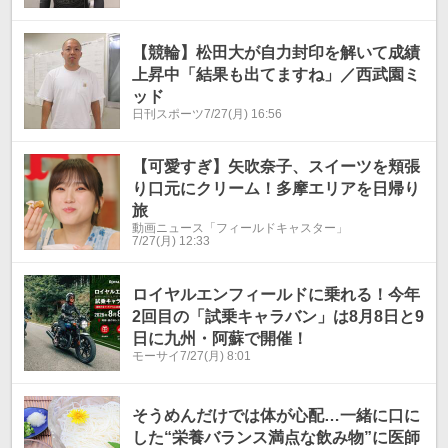
【競輪】松田大が自力封印を解いて成績
上昇中「結果も出てますね」／西武園ミ
ッド
日刊スポーツ
7/27(月) 16:56
【可愛すぎ】矢吹奈子、スイーツを頬張
り口元にクリーム！多摩エリアを日帰り
旅
動画ニュース「フィールドキャスター」
7/27(月) 12:33
ロイヤルエンフィールドに乗れる！今年
2回目の「試乗キャラバン」は8⽉8⽇と9
⽇に九州・阿蘇で開催！
モーサイ
7/27(月) 8:01
そうめんだけでは体が心配…一緒に口に
した“栄養バランス満点な飲み物”に医師