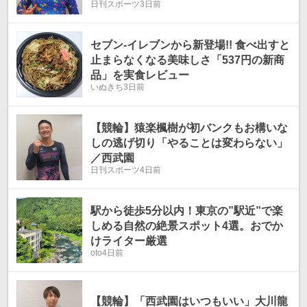
日刊スポーツ
3日前
セブン-イレブンから新登場!! 食べ出すと
止まらなくなる美味しさ「537円の新商
品」を実食レビュー
いぬきち
3日前
【競輪】猿楽楓樹が初バンクもお構いな
しの逃げ切り「やることは変わらない」
／西武園
日刊スポーツ
4日前
駅から徒歩5分以内！東京の”駅近”で楽
しめる自然の絶景スポット4選。おでか
けライター厳選
oto
4日前
【競輪】「西武園はいつもいい」大川龍