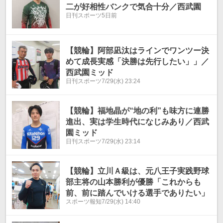
二が好相性バンクで気合十分／西武園
日刊スポーツ
5日前
【競輪】阿部凪汰はラインでワンツー決
めて成長実感「決勝は先行したい」」／
西武園ミッド
日刊スポーツ
7/29(水) 23:24
【競輪】福地晶が“地の利”も味方に連勝
進出、実は学生時代になじみあり／西武
園ミッド
日刊スポーツ
7/29(水) 23:14
【競輪】立川Ａ級は、元八王子実践野球
部主将の山本勝利が優勝「これからも
前、前に踏んでいける選手でありたい」
スポーツ報知
7/29(水) 14:40