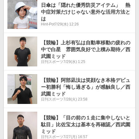
日傘は「隠れた優秀防災アイテム」 熱
中症対策だけじゃない意外な活用方法と
は
Hint-Pot
7/29(水) 12:26
【競輪】上杉有弘は自動車移動の疲れの
中で白星 雰囲気良好で上積み期待／西
武園ミッド
日刊スポーツ
7/29(水) 1:25
【競輪】阿部凪汰は笑顔なき本格デビュ
ー初勝利「悔し過ぎる」が感触良し／西
武園ミッド
日刊スポーツ
7/28(火) 23:58
【競輪】「目の前の１走に集中しないと
駄目」比佐宝太は基本を再確認／西武園
ミッド
日刊スポーツ
7/27(月) 16:57