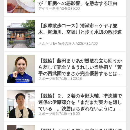
が「肝臓への悪影響」を懸念する理由
デイリー新潮
7/24(金) 6:00
【多摩散歩コース】清瀬市～ケヤキ並
木、柳瀬川、空堀川と歩く水辺の散歩道
～
さんたつ by 散歩の達人
7/23(木) 17:00
【競輪】藤田まりあが機敏な立ち回りか
ら差して完全Ｖ＆うれしい当地初Ｖ「苦
手の西武園でまさか完全優勝するとは自
スポーツ報知
7/18(土) 20:18
分がビックリ」～西武園Ｆ２ナイター
【競輪】２、２着の今野大輔、準決勝で
連係の伊藤涼介を「まだまだ実力を隠し
ている…。決勝はちぎれないように」そ
スポーツ報知
7/18(土) 6:00
う言いつつも、狙いはもちろん～西武園
Ｆ２ナイター