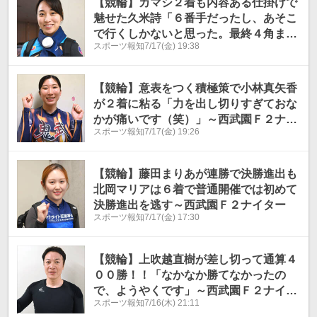
【競輪】カマシ２着も内容ある仕掛けで
魅せた久米詩「６番手だったし、あそこ
で行くしかないと思った。最終４角まで
スポーツ報知
7/17(金) 19:38
にもう少し脚をためられれば」～西武園
Ｆ２ナイター
【競輪】意表をつく積極策で小林真矢香
が２着に粘る「力を出し切りすぎておな
かが痛いです（笑）」～西武園Ｆ２ナイ
スポーツ報知
7/17(金) 19:26
ター
【競輪】藤田まりあが連勝で決勝進出も
北岡マリアは６着で普通開催では初めて
決勝進出を逃す～西武園Ｆ２ナイター
スポーツ報知
7/17(金) 17:30
【競輪】上吹越直樹が差し切って通算４
００勝！！「なかなか勝てなかったの
で、ようやくです」～西武園Ｆ２ナイタ
スポーツ報知
7/16(木) 21:11
ー