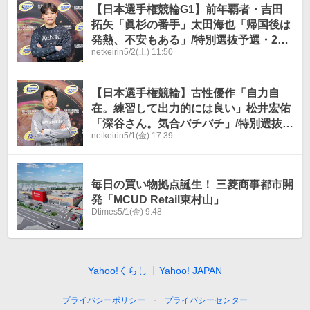
【日本選手権競輪G1】前年覇者・吉田
拓矢「眞杉の番手」太田海也「帰国後は
発熱、不安もある」/特別選抜予選・2日
netkeirin
5/2(土) 11:50
目11Rコメント
【日本選手権競輪】古性優作「自力自
在。練習して出力的には良い」松井宏佑
「深谷さん。気合バチバチ」/特別選抜予
netkeirin
5/1(金) 17:39
選・2日目10Rコメント
毎日の買い物拠点誕生！ 三菱商事都市開
発「MCUD Retail東村山」
Dtimes
5/1(金) 9:48
Yahoo!くらし
Yahoo! JAPAN
プライバシーポリシー
プライバシーセンター