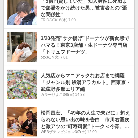
「5億円貸していた」知人男性に死ぬま
で熱湯をかけ続けた男…被害者との“歪
な関係性”
FRIDAY
3/18(水) 7:00
3/20発売”サク揚げ”ドーナツが新食感で
ハマる！東京3店舗・生ドーナツ専門店
「トリュフドーナツ」
oto
3/17(火) 7:01
人気店からマニアックなお店まで網羅
「ジャンル別 銭湯アラカルト」西東京・
武蔵野多摩エリア編
カラーひよこ
3/8(日) 14:38
松岡昌宏、「49年の人生で未だに」超え
られない思い出の味を告白 市川右團次
と激アツの“町寿司愛”トーク＜今宵、町
WEBザテレビジョン
3/7(土) 12:00
寿司で＞