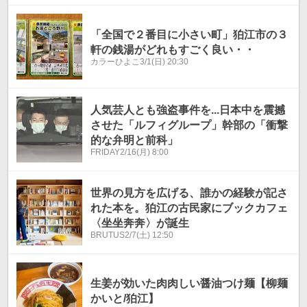
「全国で２番目に小さい町」狛江市の３
軒の銭湯がどれもすごく良い・・
カラーひよこ
3/1(日) 20:30
人気芸人とも強盗事件を...日本中を震撼
させた「ルフィグループ」幹部の「衝撃
的な弁明と前科」
FRIDAY
2/16(月) 8:00
世界の見方を広げる、誰かの経験が記さ
れた本を。狛江の古民家にブックカフェ
〈坐坐奔奔〉が誕生
BRUTUS
2/7(土) 12:50
生姜が効いた肉肉しい醤油つけ麺【柳麺
かいと/狛江】