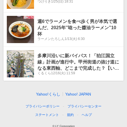
つけりき
1/25(日) 18:31
週6でラーメンを食べ歩く男が本気で選
んだ、2025年”唸った醬油ラーメン”10
杯
ラーメンたろしん
1/13(火) 6:30
多摩川沿いに新バイパス！「狛江国立
線」計画が進行中。甲州街道の抜け道に
なる東西軸、どこまで完成した？【いま
くるくら
12/16(火) 11:59
気になる道路計画】
Yahoo!くらし
Yahoo! JAPAN
プライバシーポリシー
プライバシーセンター
ステートメント
規約
ヘルプ
© LY Corporation