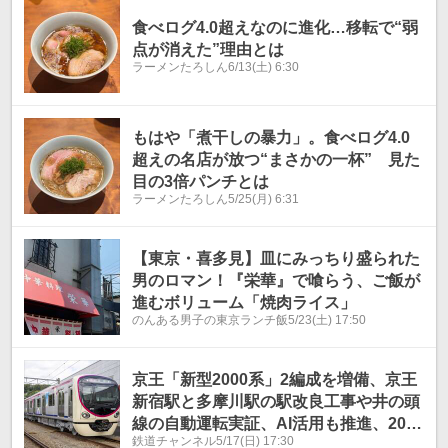
食べログ4.0超えなのに進化…移転で“弱
点が消えた”理由とは
ラーメンたろしん
6/13(土) 6:30
もはや「煮干しの暴力」。食べログ4.0
超えの名店が放つ“まさかの一杯” 見た
目の3倍パンチとは
ラーメンたろしん
5/25(月) 6:31
【東京・喜多見】皿にみっちり盛られた
男のロマン！『栄華』で喰らう、ご飯が
進むボリューム「焼肉ライス」
のんある男子の東京ランチ飯
5/23(土) 17:50
京王「新型2000系」2編成を増備、京王
新宿駅と多摩川駅の駅改良工事や井の頭
線の自動運転実証、AI活用も推進、2026
鉄道チャンネル
5/17(日) 17:30
年度設備投資438億円