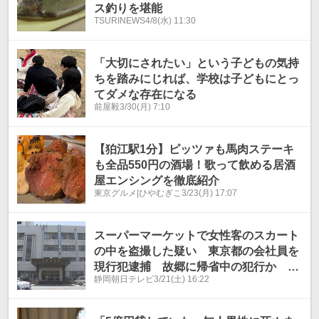
ス釣りを堪能
TSURINEWS
4/8(水) 11:30
「大切にされたい」という子どもの気持
ちを踏みにじれば、学校は子どもにとっ
てダメな存在になる
前屋毅
3/30(月) 7:10
【狛江駅1分】ピッツァも馬肉ステーキ
も全品550円の酒場！歌って飲める居酒
屋エンシングを徹底紹介
東京グルメ|ひやむぎこ
3/23(月) 17:07
スーパーマーケットで女性客のスカート
の中を盗撮した疑い 東京都の会社員を
現行犯逮捕 故郷に帰省中の犯行か 静
静岡朝日テレビ
3/21(土) 16:22
岡・清水町