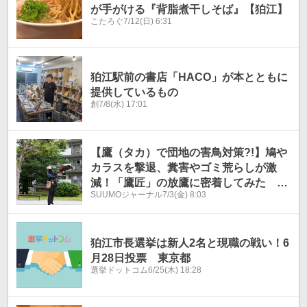
が手がける『背脂煮干しそば』【狛江】
こたろぐ
7/12(日) 6:31
狛江駅前の書店「HACO」が本とともに
提供しているもの
創
7/8(水) 17:01
【鷹（タカ）で団地の害鳥対策?!】鳩や
カラスを撃退、糞害やゴミ荒らしが激
減！「鷹匠」の放鷹に密着してみた 神
SUUMOジャーナル
7/3(金) 8:03
代団地（東京都調布市）
狛江市長選挙は新人2名と現職の戦い！6
月28日投票 東京都
選挙ドットコム
6/25(木) 18:28