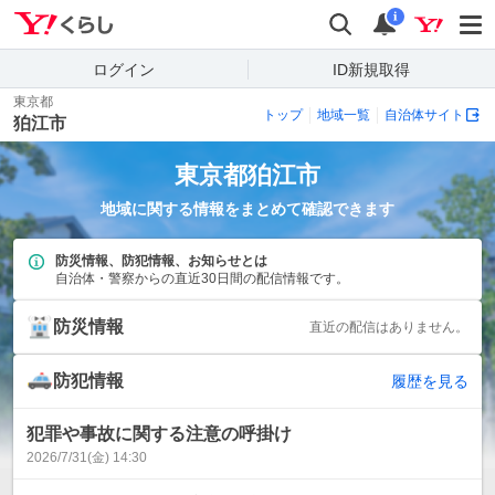
Yahoo!くらし
検索
通知
i
ログイン
ID新規取得
東京都
トップ
地域一覧
自治体サイト
狛江市
東京都
狛江市
地域に関する情報をまとめて確認できます
防災情報、防犯情報、お知らせとは
自治体・警察からの直近30日間の配信情報です。
防災情報
直近の配信はありません。
防犯情報
履歴を見る
犯罪や事故に関する注意の呼掛け
2026/7/31(金) 14:30