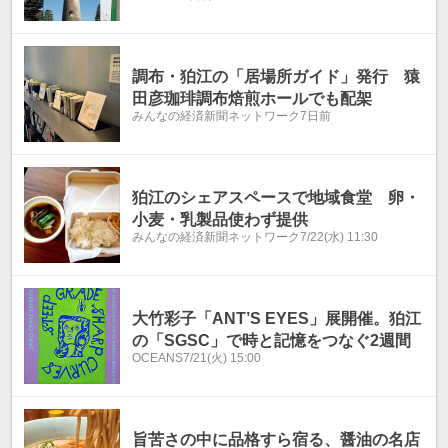
調布・狛江の「居場所ガイド」発行 猿
田彦珈琲調布焙煎ホールでも配架
みんなの経済新聞ネットワーク
7日前
狛江のシェアスペースで地域食堂 卵・
小麦・乳製品使わず提供
みんなの経済新聞ネットワーク
7/22(水) 11:30
大竹彩子「ANT’S EYES」展開催。狛江
の「SGSC」で時と記憶をつなぐ2週間
OCEANS
7/21(火) 15:00
旨苦さの中に品格すら宿る、醤油の名店