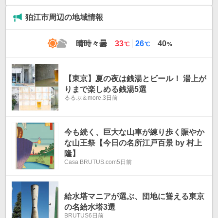
狛江市周辺の地域情報
最
最
晴時々曇
33
26
40
℃
℃
%
高
低
気
気
温
温
【東京】夏の夜は銭湯とビール！ 湯上が
りまで楽しめる銭湯5選
るるぶ＆more.
3日前
今も続く、巨大な山車が練り歩く賑やか
な山王祭【今日の名所江戸百景 by 村上
隆】
Casa BRUTUS.com
5日前
給水塔マニアが選ぶ、団地に聳える東京
の名給水塔3選
BRUTUS
6日前