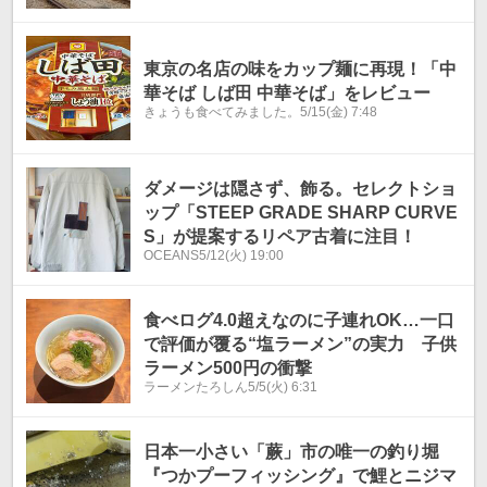
東京の名店の味をカップ麺に再現！「中
華そば しば田 中華そば」をレビュー
きょうも食べてみました。
5/15(金) 7:48
ダメージは隠さず、飾る。セレクトショ
ップ「STEEP GRADE SHARP CURVE
S」が提案するリペア古着に注目！
OCEANS
5/12(火) 19:00
食べログ4.0超えなのに子連れOK…一口
で評価が覆る“塩ラーメン”の実力 子供
ラーメン500円の衝撃
ラーメンたろしん
5/5(火) 6:31
日本一小さい「蕨」市の唯一の釣り堀
『つかプーフィッシング』で鯉とニジマ