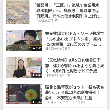
「飯梨川」「三瓶川」流域で農業用水
「取水制限」へ…島根県 鳥取県では
「日野川」15％の取水制限引き上げに向
BSS山陰放送
2日前
け協議会開催へ
観光牧場大山トム・ソーヤ牧場で
「ふれあいカブトムシ園」 園内
には8種類、110匹のカブトムシ
1:42
日本海テレビ
2日前
やクワガタムシが展示 8月23日ま
で開催 鳥取県米子市
【天気情報】8月5日も猛暑日予
想 体力が削られるような暑さ続
く 8月6日は鳥取で39℃予想
4:43
日本海テレビ
2日前
鳥取県・島根県
猛暑と熱帯夜がセット「昼も夜も
暑い…」台風13号の影響長引く
恐れ…不安定な天気に注意
3:33
TSKさんいん中央テレビ
2日前