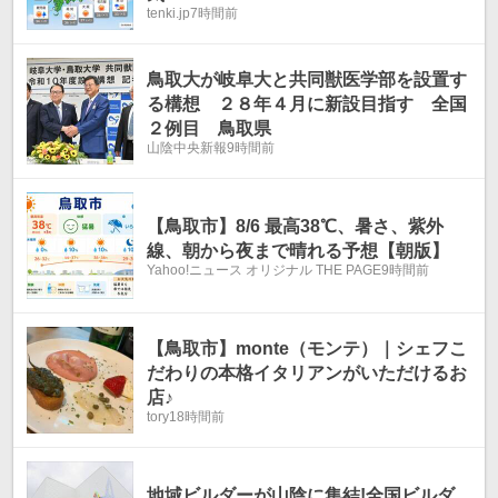
tenki.jp
7時間前
鳥取大が岐阜大と共同獣医学部を設置す
る構想 ２８年４月に新設目指す 全国
２例目 鳥取県
山陰中央新報
9時間前
【鳥取市】8/6 最高38℃、暑さ、紫外
線、朝から夜まで晴れる予想【朝版】
Yahoo!ニュース オリジナル THE PAGE
9時間前
【鳥取市】monte（モンテ）｜シェフこ
だわりの本格イタリアンがいただけるお
店♪
tory
18時間前
地域ビルダーが山陰に集結!全国ビルダ