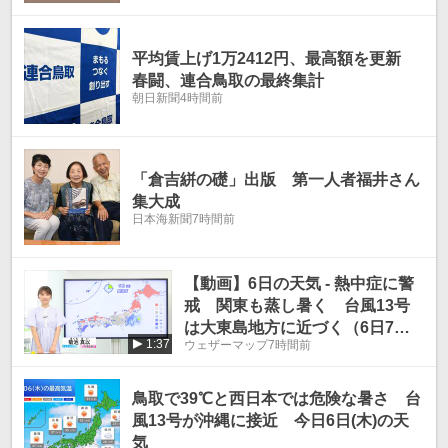
平均賃上げ1万2412円、最高額を更新
春闘、連合鳥取の最終集計
朝日新聞
4時間前
「倉吉絣の礎」出版 第一人者福井さん
集大成
日本海新聞
7時間前
【動画】6日の天気 - 熱中症に警
戒 関東も蒸し暑く 台風13号
は大東島地方に近づく（6日7時
1:37
ウェザーマップ
7時間前
更新）
鳥取で39℃と西日本では危険な暑さ 台
風13号が沖縄に接近 今日6日(木)の天
気