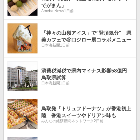
でがまん」
Ameba News
1日前
「神々の山嶺アイス」で“登頂気分” 県
美カフェで谷口ジロー展コラボメニュー
日本海新聞
1日前
消費税減税で県内マイナス影響58億円
鳥取県試算
日本海新聞
1日前
鳥取発「トリュフドーナツ」が香港初上
陸 香港スイーツやドリアン味も
みんなの経済新聞ネットワーク
2日前