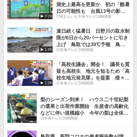
測史上最高を更新か 初の「酷暑
日の可能性も 台風13号の影響
3:30
TSKさんいん中央テレビ
20時間前
で暖気流入
連日続く猛暑日 日野川の取水制
限が6日から20パーセントに引き
上げ 鳥取では39℃予報 鳥取
1:45
日本海テレビ
20時間前
県
「高校生議会」開会！ 議長も質
疑も高校生 地元を知るため「高
校生地元発見隊」を提案 様々な
2:26
日本海テレビ
20時間前
議題で鳥取県の執行部と議論 鳥
取県鳥取市
梨のシーズン到来！ ハウス二十世紀梨
の選果と出荷作業開始 生産者の高齢化
などに伴い規模縮小 今年の梨は全体的
日本海テレビ
20時間前
に大玉傾向で糖度も十分 鳥取県大山町
鳥取県 新型コロナの患者報告数が増