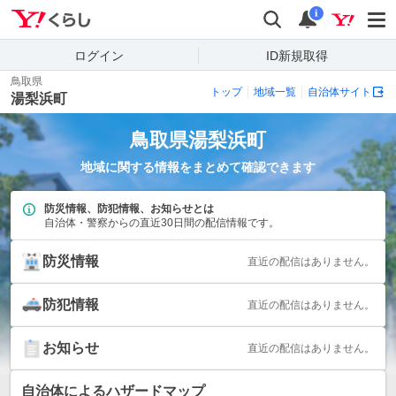
Yahoo!くらし
検索
通知
i
ログイン
ID新規取得
鳥取県
トップ
地域一覧
自治体サイト
湯梨浜町
鳥取県
湯梨浜町
地域に関する情報をまとめて確認できます
防災情報、防犯情報、お知らせとは
自治体・警察からの直近30日間の配信情報です。
防災情報
直近の配信はありません。
防犯情報
直近の配信はありません。
お知らせ
直近の配信はありません。
自治体によるハザードマップ