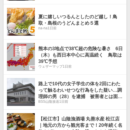
夏に嬉しいつるんとしたのど越し！鳥
取・島根のうどんまとめ５選
na-na
1日前
熊本の3地点で38℃超の危険な暑さ 6日
（木）も西日本中心に高温続く 鳥取は
39℃予想
ウェザーマップ
1日前
路上で10代の女子学生の体を2回にわた
って触るわいせつな行為をした疑い…調
理師の男（28）を逮捕 被害者とは面識
BSS山陰放送
1日前
あり、容疑を否認
【松江市】山陰漁酒場 丸善水産 松江店
｜地元の方から観光客まで！20年続く名