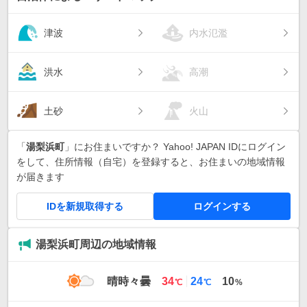
津波
内水氾濫
洪水
高潮
土砂
火山
「
湯梨浜町
」にお住まいですか？ Yahoo! JAPAN IDにログイン
をして、住所情報（自宅）を登録すると、お住まいの地域情報
が届きます
IDを新規取得する
ログインする
湯梨浜町周辺の地域情報
最
最
晴時々曇
34
24
10
℃
℃
%
高
低
気
気