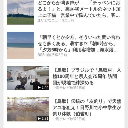
どこからか鳴き声が……「テッペンにお
るよ！」と、高さ40メートルのネット頂
上に子猫 営業中で悩んでいたら、客が
まいどなニュース
2日前
言ってくれたのは？
「朝早くとか夕方、そういった問い合わ
せも多くある」暑すぎ!?「朝6時から」
「夕方6時から」利用客増加…海水浴客
BSS山陰放送
2日前
の問い合わせに変化が 島根・松江市
【鳥取】ブラジルで「鳥取村」入
植100周年と県人会75周年 訪問
団が現地で絆深める
1:44
中海テレビ放送
2日前
【鳥取】伝統の「友釣り」で天然
アユを狙え！日野川で小中学生が
釣り体験（伯耆町）
1:31
中海テレビ放送
2日前