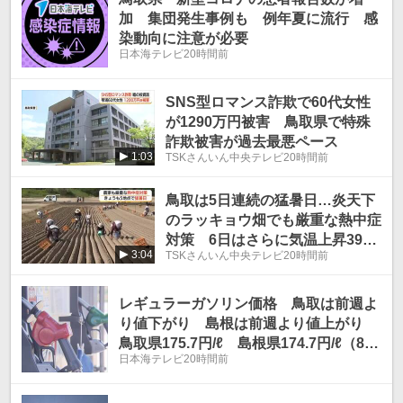
加 集団発生事例も 例年夏に流行 感
染動向に注意が必要
日本海テレビ
20時間前
SNS型ロマンス詐欺で60代女性
が1290万円被害 鳥取県で特殊
詐欺被害が過去最悪ペース
1:03
TSKさんいん中央テレビ
20時間前
鳥取は5日連続の猛暑日…炎天下
のラッキョウ畑でも厳重な熱中症
対策 6日はさらに気温上昇39℃
3:04
TSKさんいん中央テレビ
20時間前
予想も
レギュラーガソリン価格 鳥取は前週よ
り値下がり 島根は前週より値上がり
鳥取県175.7円/ℓ 島根県174.7円/ℓ（8月
日本海テレビ
20時間前
3日時点）