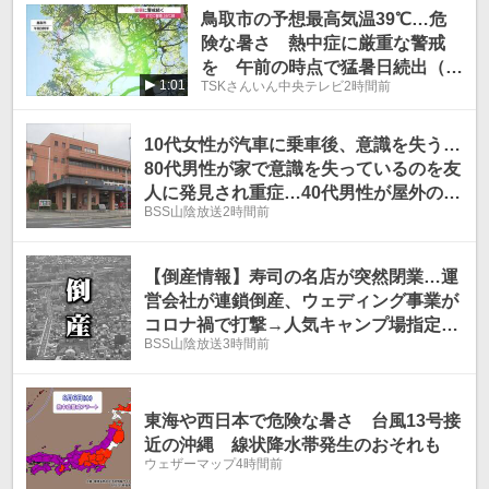
鳥取市の予想最高気温39℃…危
温
温
険な暑さ 熱中症に厳重な警戒
を 午前の時点で猛暑日続出（鳥
1:01
TSKさんいん中央テレビ
2時間前
取）
10代女性が汽車に乗車後、意識を失う…
80代男性が家で意識を失っているのを友
人に発見され重症…40代男性が屋外の仕
BSS山陰放送
2時間前
事場で作業中に頭痛・嘔気…熱中症疑い
の救急搬送相次ぐ
【倒産情報】寿司の名店が突然閉業…運
営会社が連鎖倒産、ウェディング事業が
コロナ禍で打撃→人気キャンプ場指定管
BSS山陰放送
3時間前
理で業績回復図るも関連5社に破産開始
決定 7月の県内企業倒産、負債総額は
前年同月比「788％」に
東海や西日本で危険な暑さ 台風13号接
近の沖縄 線状降水帯発生のおそれも
ウェザーマップ
4時間前