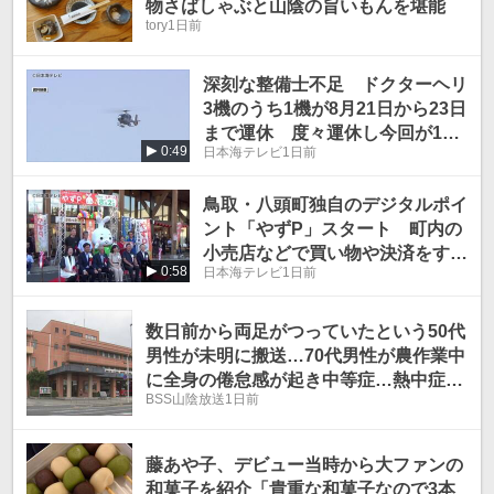
物さばしゃぶと山陰の旨いもんを堪能
tory
1日前
深刻な整備士不足 ドクターヘリ
3機のうち1機が8月21日から23日
まで運休 度々運休し今回が11
0:49
日本海テレビ
1日前
回目 鳥取県
鳥取・八頭町独自のデジタルポイ
ント「やずP」スタート 町内の
小売店などで買い物や決済をする
0:58
日本海テレビ
1日前
とポイントが貯まる仕組み
数日前から両足がつっていたという50代
男性が未明に搬送…70代男性が農作業中
に全身の倦怠感が起き中等症…熱中症疑
BSS山陰放送
1日前
いの救急搬送相次ぐ
藤あや子、デビュー当時から大ファンの
和菓子を紹介「貴重な和菓子なので3本