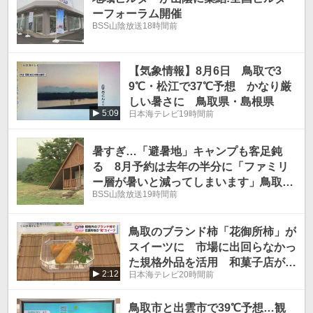
ーフォーラム開催
BSS山陰放送
18時間前
【気象情報】8月6日 鳥取で3
9℃・松江で37℃予想 かなり厳
しい暑さに 鳥取県・島根県
5:09
日本海テレビ
19時間前
暑すぎ…「避暑地」キャンプも客足鈍
る 8月予約は去年の半分に「ファミリ
ー層が暑いと減ってしまいます」鳥取・
BSS山陰放送
19時間前
伯耆町
鳥取のブランド柿「花御所柿」が
スイーツに 市場に出回らなかっ
た規格外品を活用 和菓子店が商
2:12
日本海テレビ
20時間前
品化 約500本限定販売 鳥取県
八頭町
鳥取市と出雲市で39℃予想…観