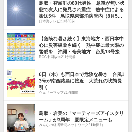
鳥取・智頭町の80代男性 意識が無い状
態で友人に発見され重症 熱中症による
搬送5件 鳥取県東部消防管内（8月5
日本海テレビ
21時間前
日）
【危険な暑さ続く】東海地方・西日本中
心に災害級暑さ続く 熱中症に最大限の
警戒を 沖縄・奄美地方 台風13号接近
RCC中国放送
21時間前
で大荒れの見込み（全国天気）
6日（木）も西日本で危険な暑さ 台風1
3号が南西諸島に接近 大荒れの状態長
引く
ウェザーマップ
21時間前
鳥取・岩美の「マーティーズアイスクリ
ーム」が3周年 夏限定メニューも
みんなの経済新聞ネットワーク
21時間前