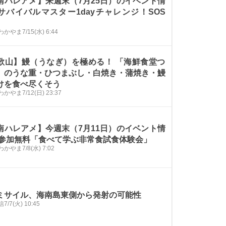
南ハレアメ】来週末（7月25日）のイベント情
サバイバルマスター1dayチャレンジ！SOS
わかやま
7/15(水) 6:44
歌山】鰻（うなぎ）を極める！ 「海鮮食堂つ
」のうな重・ひつまぶし・白焼き・蒲焼き・鰻
けを食べ尽くそう
わかやま
7/12(日) 23:37
南ハレアメ】今週末（7月11日）のイベント情
 参加無料「食べて学ぶ非常食試食体験会」
わかやま
7/8(水) 7:02
ミサイル、海南島東側から発射の可能性
信
7/7(火) 10:45