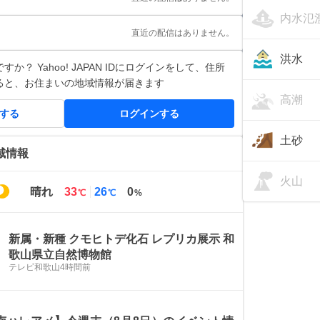
内水氾
直近の配信はありません。
洪水
か？ Yahoo! JAPAN IDにログインをして、住所
ると、お住まいの地域情報が届きます
高潮
得する
ログインする
土砂
域情報
火山
最
最
晴れ
33
26
0
℃
℃
%
高
低
気
気
温
温
新属・新種 クモヒトデ化石 レプリカ展示 和
歌山県立自然博物館
テレビ和歌山
4時間前