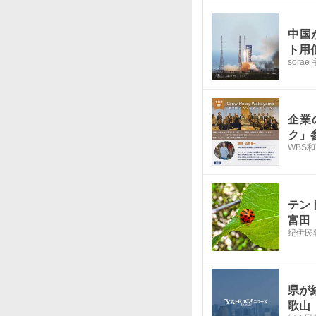
中国
ト用
sora
企業
ク」
WBS
テン
富田
紀伊民
県が
歌山