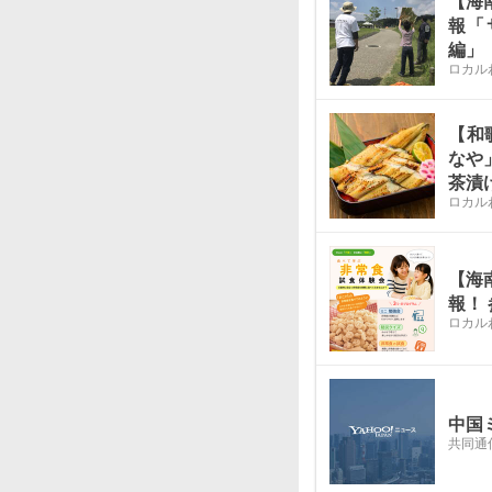
【海
報「
編」
ロカル
【和
なや
茶漬
ロカル
【海
報！
ロカル
中国
共同通