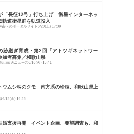
が「長征12号」打ち上げ 衛星インターネッ
低軌道衛星群を軌道投入
e 宇宙へのポータルサイト
6/20(土) 17:39
の跡継ぎ育成・第2回「アトツギネットワー
参加者募集／和歌山県
和歌山放送ニュース
6/16(火) 15:41
トウムシ柄のクモ 南方系の珍種、和歌山県上
報
6/12(金) 16:25
結婚支援再開 イベント企画、要望調査も、和