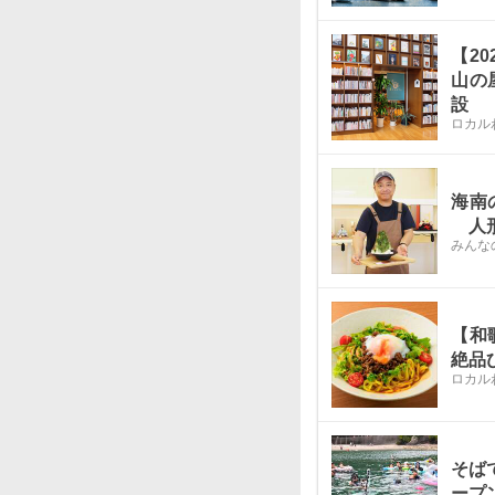
【2
山の
設
ロカル
海南
人形
みんな
【和
絶品
ロカル
そば
ープ