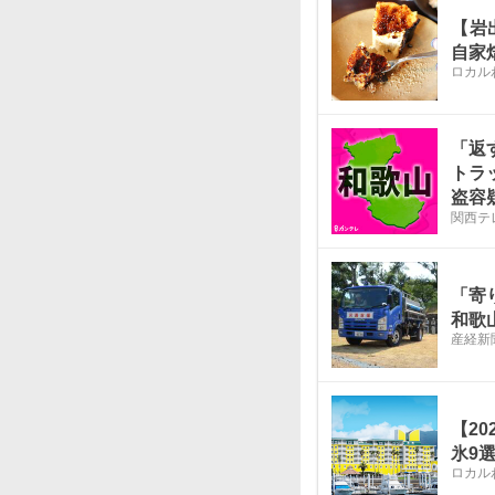
【岩
自家
ロカル
「返
トラ
盗容
関西テ
コー
「寄
和歌
産経新
【2
氷9
ロカル