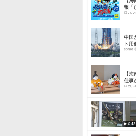
【海
報「
ロカル
中国
ト用
sora
【海
仕事
ロカル
0:43