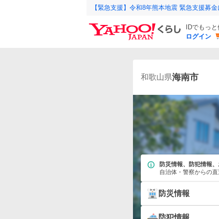
【緊急支援】令和8年熊本地震 緊急支援募
IDでもっ
ログイン
海南市
和歌山県
防災情報、防犯情報、
自治体・警察からの直
防災情報
防犯情報