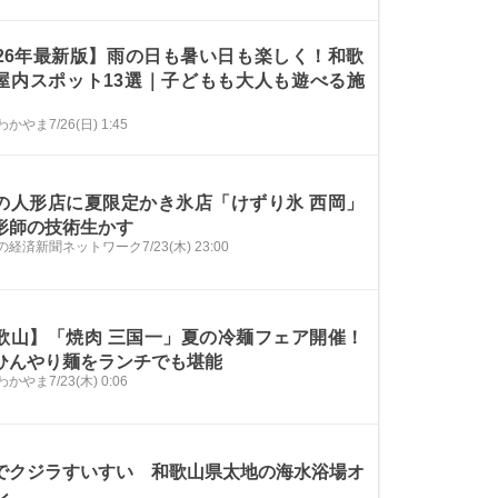
026年最新版】雨の日も暑い日も楽しく！和歌
屋内スポット13選｜子どもも大人も遊べる施
わかやま
7/26(日) 1:45
の人形店に夏限定かき氷店「けずり氷 西岡」
師の技術生かす
の経済新聞ネットワーク
7/23(木) 23:00
歌山】「焼肉 三国一」夏の冷麺フェア開催！
ひんやり麺をランチでも堪能
わかやま
7/23(木) 0:06
でクジラすいすい 和歌山県太地の海水浴場オ
ン