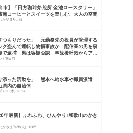
出市】「日方珈琲焙煎所 金池ロースタリー」
焙煎コーヒーとスイーツを楽しむ、大人の空間
わかやま
6日前
すつもりだった」 元勤務先の役員が管理する
ック盗んで運転し物損事故か 配信業の男を窃
疑で逮捕 男は容疑否認 事故後呼気からアル
レビ
6日前
ル検出 和歌山県警
り添った活動を」 熊本へ給水車や職員派遣
山県内の自治体
聞
7/30(木) 20:54
026年最新】ふわふわ、ひんやり♪和歌山のかき
選
わかやま
7/28(火) 10:05