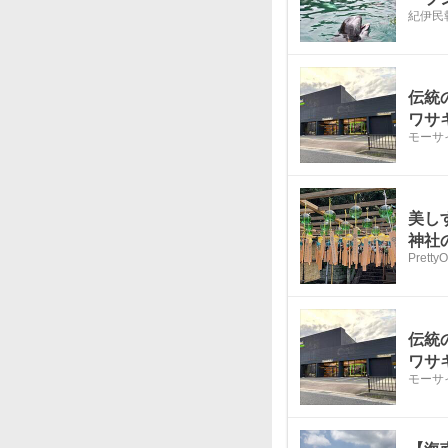
紀伊民
伝統
ワサ
モーサ
美し
神社
PrettyO
伝統
ワサ
モーサ