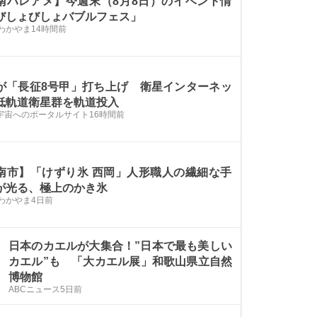
南ハレアメ】今週末（8月8日）のイベント情
びしょびしょバブルフェス」
わかやま
14時間前
が「長征8号甲」打ち上げ 衛星インターネッ
低軌道衛星群を軌道投入
e 宇宙へのポータルサイト
16時間前
南市】「けずり氷 西岡」人形職人の繊細な手
が光る、極上のかき氷
わかやま
4日前
日本のカエルが大集合！”日本で最も美しい
カエル”も 「大カエル展」和歌山県立自然
博物館
ABCニュース
5日前