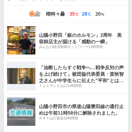
最
最
晴時々曇
35
28
20
℃
℃
%
高
低
気
気
温
温
山陽小野田「銀のホルモン」3周年 美
容師店主が届ける「感動の一瞬」
みんなの経済新聞ネットワーク
13時間前
「油断したらすぐ戦争へ…戦争反対の声
を上げ続けて」被団協代表委員・箕牧智
之さんが中学生らに伝えた"平和"とは
ｔｙｓテレビ山口
14時間前
講演内容全文
山陽小野田市の県道山陽豊田線の通行止
めは午前11時58分に解除されました。
ＫＲＹ山口放送
16時間前