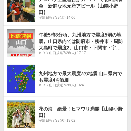
会 新鮮な地元産アピール【山陽小野
田】
宇部日報
7/29(水) 14:06
午後5時8分頃、九州地方で震度5弱の地
震。山口県内では防府市・柳井市・周防
大島町で震度2。山口市・下関市・宇部
ＫＲＹ山口放送
7/28(火) 17:17
市・山陽小野田市・岩国市・平生町・萩
市・阿武町で震度1を観測。
九州地方で最大震度7の地震 山口県内で
も震度4を観測
ＫＲＹ山口放送
7/28(火) 16:41
花の海 絶景！ヒマワリ満開【山陽小野
田】
宇部日報
7/28(火) 13:02