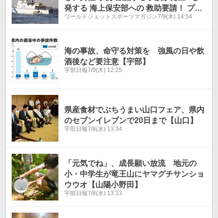
発する 海上保安部への 救助要請！ プレ
ワールドジェットスポーツマガジン
7/9(木) 14:54
ジャーボートの事故原因は、大半が「運
航不能（機関故障）」である。
海の事故、命守る対策を 強風の日や飲
酒後など要注意【宇部】
宇部日報
7/9(木) 12:25
県産食材でぶちうまい山口フェア、県内
のセブンイレブンで20日まで【山口】
宇部日報
7/8(水) 13:34
「元気でね」、成長願い放流 地元の
小・中学生が竜王山にヤマグチサンショ
ウウオ【山陽小野田】
宇部日報
7/8(水) 13:33