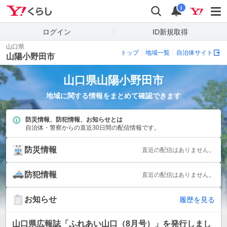
Yahoo!くらし
検索
通知
i
ログイン
ID新規取得
山口県
トップ
地域一覧
自治体サイト
山陽小野田市
山口県
山陽小野田市
地域に関する情報をまとめて確認できます
防災情報、防犯情報、お知らせとは
自治体・警察からの直近30日間の配信情報です。
防災情報
直近の配信はありません。
防犯情報
直近の配信はありません。
お知らせ
履歴を見る
山口県広報誌「ふれあい山口（8月号）」を発行しまし