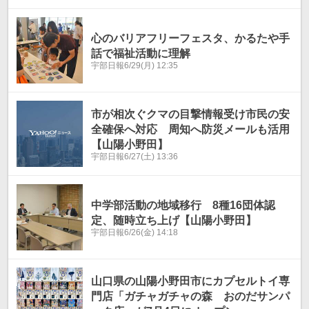
心のバリアフリーフェスタ、かるたや手
話で福祉活動に理解
宇部日報
6/29(月) 12:35
市が相次ぐクマの目撃情報受け市民の安
全確保へ対応 周知へ防災メールも活用
【山陽小野田】
宇部日報
6/27(土) 13:36
中学部活動の地域移行 8種16団体認
定、随時立ち上げ【山陽小野田】
宇部日報
6/26(金) 14:18
山口県の山陽小野田市にカプセルトイ専
門店「ガチャガチャの森 おのだサンパ