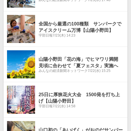
全国から厳選の100種類 サンパークで
アイスクリーム万博【山陽小野田】
宇部日報
7/23(木) 14:23
山陽小野田「花の海」でヒマワリ満開
見頃に合わせて「夏フェスタ」実施へ
みんなの経済新聞ネットワーク
7/22(水) 15:25
25日に厚狭花火大会 1500発を打ち上
げ【山陽小野田】
宇部日報
7/22(水) 14:58
山口初の「あいぱく」がおのだサンパー