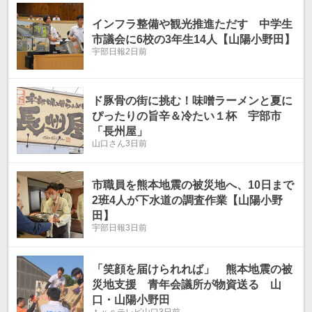
インフラ整備や観光推進ただす 中学生
市議会に6校の3年生14人【山陽小野田】
宇部日報
2日前
ド豚骨の街に挑む！味噌ラーメンと夏に
ぴったりの旨辛＆冷たい１杯 宇部市
「長州屋」
山口さん
3日前
市職員を熊本地震の被災地へ、10日まで
2班4人が下水道の調査作業【山陽小野
田】
宇部日報
3日前
「笑顔を届けられれば」 熊本地震の被
災地支援 青年会議所が物資送る 山
口・山陽小野田
ｔｙｓテレビ山口
3日前