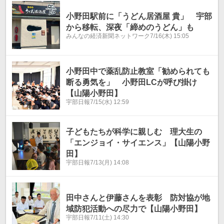
小野田駅前に「うどん居酒屋 貴」 宇部
から移転、深夜「締めのうどん」も
みんなの経済新聞ネットワーク
7/16(木) 15:05
小野田中で薬乱防止教室「勧められても
断る勇気を」 小野田LCが呼び掛け
【山陽小野田】
宇部日報
7/15(水) 12:59
子どもたちが科学に親しむ 理大生の
「エンジョイ・サイエンス」【山陽小野
田】
宇部日報
7/13(月) 14:08
田中さんと伊藤さんを表彰 防対協が地
域防犯活動への尽力で【山陽小野田】
宇部日報
7/11(土) 14:30