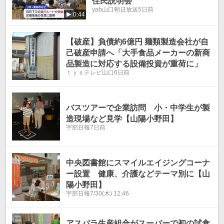
住民説明会
yab山口朝日放送
5日前
0:44
【破産】負債約6億円 麺類製造会社が自
己破産申請へ「大手食品メーカーの新商
品製造に対応する設備投資が重荷に」
ｔｙｓテレビ山口
6日前
バスツアーで企業訪問 小・中学生が製
造現場など見学【山陽小野田】
宇部日報
7日前
中央図書館にスマイルエイジングコーナ
ー設置 健康、介護などテーマ別に【山
陽小野田】
宇部日報
7/30(木) 12:46
アスパラ生産組合がスーパーで初の試食