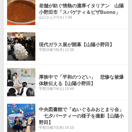
老舗が紡ぐ情熱の濃厚イタリアン 山陽
小野田市「スパゲティ＆ピザBuono」
山口さん
7/7(火) 7:38
現代ガラス展が開幕【山陽小野田】
宇部日報
7/6(月) 12:39
厚狭中で「平和のつどい」 悲惨な被爆
体験伝える【山陽小野田】
宇部日報
7/4(土) 13:49
中央図書館で「ぬいぐるみおとまり会」
七夕パーティーの様子を撮影【山陽小
野田】
宇部日報
7/2(木) 14:10