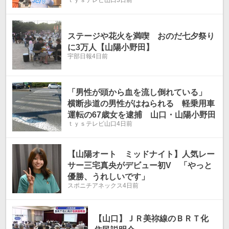
ステージや花火を満喫 おのだ七夕祭り
に3万人【山陽小野田】
宇部日報
4日前
「男性が頭から血を流し倒れている」
横断歩道の男性がはねられる 軽乗用車
運転の67歳女を逮捕 山口・山陽小野田
ｔｙｓテレビ山口
4日前
【山陽オート ミッドナイト】人気レー
サー三宅真央がデビュー初V 「やっと
優勝、うれしいです」
スポニチアネックス
4日前
【山口】ＪＲ美祢線のＢＲＴ化