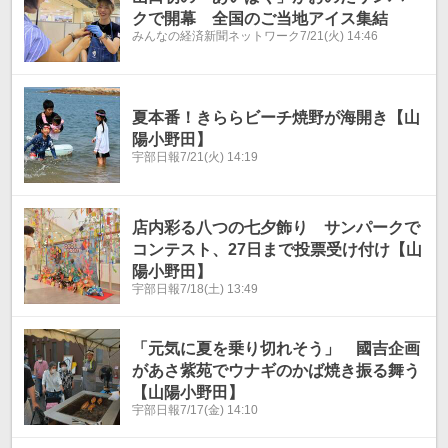
クで開幕 全国のご当地アイス集結
みんなの経済新聞ネットワーク
7/21(火) 14:46
夏本番！きららビーチ焼野が海開き【山
陽小野田】
宇部日報
7/21(火) 14:19
店内彩る八つの七夕飾り サンパークで
コンテスト、27日まで投票受け付け【山
陽小野田】
宇部日報
7/18(土) 13:49
「元気に夏を乗り切れそう」 國吉企画
があさ紫苑でウナギのかば焼き振る舞う
【山陽小野田】
宇部日報
7/17(金) 14:10