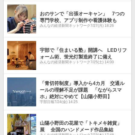
おのサンで「出張オーキャン」 7つの
専門学校、アプリ制作や看護体験も
みんなの経済新聞ネットワーク
7/27(月) 18:26
宇部で「住まいる塾」開講へ LEDリフ
ォーム術、蛍光灯製造終了に備え
みんなの経済新聞ネットワーク
7/25(土) 14:00
「青切符制度」導入から4カ月 交通ル
ールの理解不足が課題 「ながらスマ
ホ」絶対にやめて【山陽小野田】
宇部日報
7/24(金) 14:25
山陽小野田の花屋で「トキメキ雑貨」
展 全国のハンドメード作品集結
みんなの経済新聞ネットワーク
7/23(木) 17:48