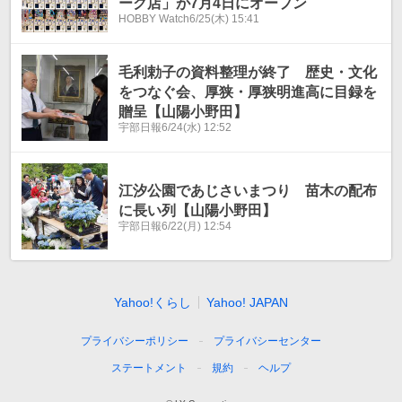
ーク店」が7月4日にオープン
HOBBY Watch
6/25(木) 15:41
毛利勅子の資料整理が終了 歴史・文化
をつなぐ会、厚狭・厚狭明進高に目録を
贈呈【山陽小野田】
宇部日報
6/24(水) 12:52
江汐公園であじさいまつり 苗木の配布
に長い列【山陽小野田】
宇部日報
6/22(月) 12:54
Yahoo!くらし
Yahoo! JAPAN
プライバシーポリシー
プライバシーセンター
ステートメント
規約
ヘルプ