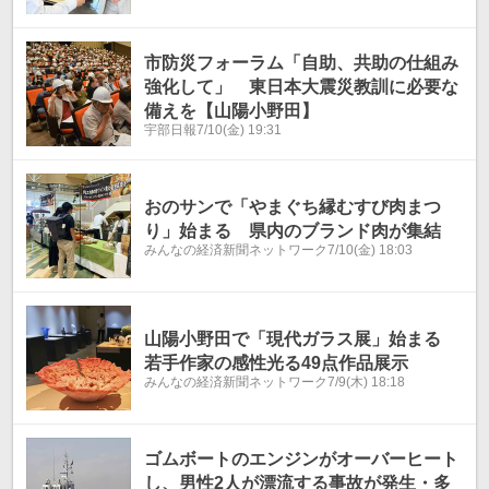
市防災フォーラム「自助、共助の仕組み
強化して」 東日本大震災教訓に必要な
備えを【山陽小野田】
宇部日報
7/10(金) 19:31
おのサンで「やまぐち縁むすび肉まつ
り」始まる 県内のブランド肉が集結
みんなの経済新聞ネットワーク
7/10(金) 18:03
山陽小野田で「現代ガラス展」始まる
若手作家の感性光る49点作品展示
みんなの経済新聞ネットワーク
7/9(木) 18:18
ゴムボートのエンジンがオーバーヒート
し、男性2人が漂流する事故が発生・多