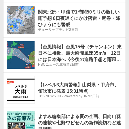
日午後6時まで 多い所で）
関東北部・甲信で1時間50ミリの激しい
雨予想 8日夜遅くにかけ落雷・竜巻・降
ひょうにも警戒
チューリップテレビ
2日前
【台風情報】台風15号（チャンホン）東
日本に接近、最大瞬間風速35m/s 12日
には日本海へ《今後の進路予想と雨風シ
HBCニュース北海道
2日前
ミュレーション 週間予報》気象庁8日
午後1時5分発表
【レベル3大雨警報】山梨県・甲府市、
笛吹市に発表 15:31時点
TBS NEWS DIG Powered by JNN
2日前
よすみ編集部による夏の企画、日向山葵
の連載や七野ワビせんの新作読切など連