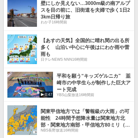
壁にしか見えない…3000m級の南アルプ
スを目の前に、旧街道を夫婦で歩く1日2
3km日帰り旅
わか子
16時間前
【あすの天気】全国的に晴れ間の出る所
多く 山沿い中心に午後はにわか雨や雷
雨も
日テレNEWS NNN
16時間前
平和を願う“キッズゲルニカ” 韮
崎市の中学生らが制作した巨大ア
ート完成
0:47
YBS山梨放送
16時間前
関東甲信地方では「警報級の大雨」の可
能性 24時間予想降水量は関東地方北
部・関東地方南部・甲信地方80ミリ（9
NBS長野放送
16時間前
日午後6時から10日午後6時まで 多い所