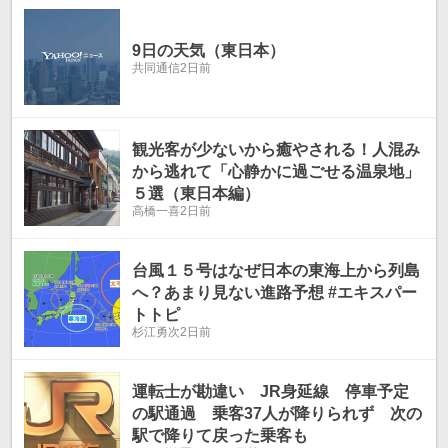
9日の天気（東日本）
共同通信
2日前
観光客が少ないから癒やされる！人混み
から逃れて「心静かに過ごせる温泉地」
５選（東日本編）
高橋一喜
2日前
台風１５号はなぜ日本の東海上から列島
へ？あまり見ない進路予想 #エキスパー
トトピ
杉江勇次
2日前
運転士が勘違い JR身延線 停車予定
の駅通過 乗客37人が降りられず 次の
駅で降りて戻った乗客も