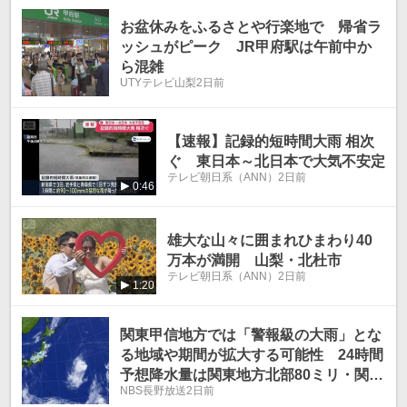
お盆休みをふるさとや行楽地で 帰省ラ
ッシュがピーク JR甲府駅は午前中か
ら混雑
UTYテレビ山梨
2日前
【速報】記録的短時間大雨 相次
ぐ 東日本～北日本で大気不安定
テレビ朝日系（ANN）
2日前
0:46
雄大な山々に囲まれひまわり40
万本が満開 山梨・北杜市
テレビ朝日系（ANN）
2日前
1:20
関東甲信地方では「警報級の大雨」とな
る地域や期間が拡大する可能性 24時間
予想降水量は関東地方北部80ミリ・関東
NBS長野放送
2日前
地方南部60ミリ・甲信地方100ミリ（9