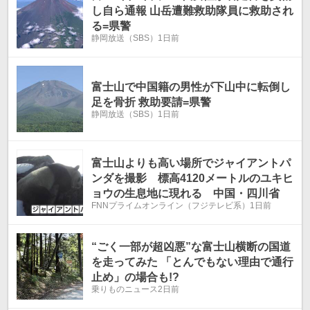
し自ら通報 山岳遭難救助隊員に救助され
る=県警
静岡放送（SBS）
1日前
富士山で中国籍の男性が下山中に転倒し
足を骨折 救助要請=県警
静岡放送（SBS）
1日前
富士山よりも高い場所でジャイアントパ
ンダを撮影 標高4120メートルのユキヒ
ョウの生息地に現れる 中国・四川省
FNNプライムオンライン（フジテレビ系）
1日前
“ごく一部が超凶悪”な富士山横断の国道
を走ってみた 「とんでもない理由で通行
止め」の場合も!?
乗りものニュース
2日前