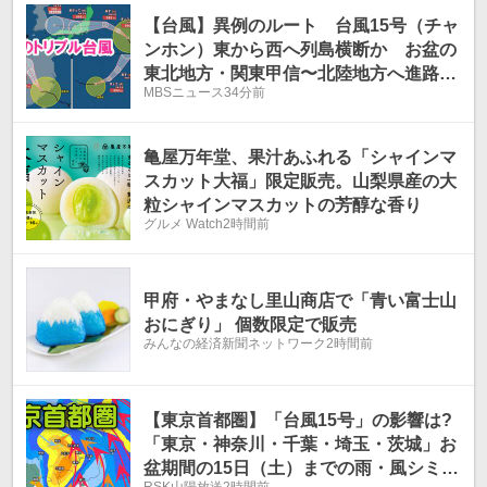
温
温
【台風】異例のルート 台風15号（チャ
ンホン）東から西へ列島横断か お盆の
東北地方・関東甲信〜北陸地方へ進路予
MBSニュース
34分前
想で交通への影響は?
亀屋万年堂、果汁あふれる「シャインマ
スカット大福」限定販売。山梨県産の大
粒シャインマスカットの芳醇な香り
グルメ Watch
2時間前
甲府・やまなし里山商店で「青い富士山
おにぎり」 個数限定で販売
みんなの経済新聞ネットワーク
2時間前
【東京首都圏】「台風15号」の影響は?
「東京・神奈川・千葉・埼玉・茨城」お
盆期間の15日（土）までの雨・風シミュ
RSK山陽放送
2時間前