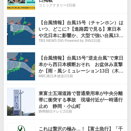
日掲載
コミックナタリー
2日前
【台風情報】台風15号（チャンホン）は
いつ、どこに?【進路図で見る】東日本
や北日本に影響か、大型で強い台風13号
TBS NEWS DIG Powered by JNN
2日前
（ドルフィン）引き続き 大雨・暴風・高
潮・うねりを伴った高波などに厳重警戒
必要
【台風情報】台風15号“逆走台風”で東日
本から西日本横断おそれ お盆休み直撃
か【雨・風シミュレーション13日（木）
MBC南日本放送
2日前
まで】気象庁の進路予想
東富士五湖道路で普通乗用車が中央分離
帯に衝突する事故 現場付近が一時通行
止め 静岡・小山町
静岡朝日テレビ
2日前
これは贅沢の極み…！【富士急行】「千