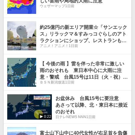
しい雷雨や局地的大雨に注意
ウェザーマップ
1日前
約25億円の新エリア開業☆「サンエック
ス」リラックマ＆すみっコぐらしのアト
ラクションにショップ、レストランも！
アニメ！アニメ！
1日前
「富士急ハイランド」内【レポート】
【 今後の雨 】雷を伴った非常に激しい
雨のおそれも 東日本中心に大雨に注
意・警戒 台風15号は11日（火・祝）に
ＢＳＮ新潟放送
1日前
東北へかなり接近へ【14日（金）午後3
時までの雨風シミュレーション・9日正
午更新】
お盆休み 台風15号に要注意
あさって以降、北・東日本に接近
のおそれ
0:22
日テレNEWS NNN
1日前
富士山下山中に40代女性が右足首を負傷