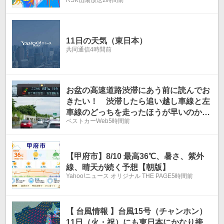
レーション【気象庁10日午前4時41分発
表】
11日の天気（東日本）
共同通信
4時間前
お盆の高速道路渋滞にあう前に読んでお
きたい！ 渋滞したら追い越し車線と左
車線のどっちを走ったほうが早いのか？
ベストカーWeb
5時間前
何度も車線を変えるのは逆効果!?
【甲府市】8/10 最高36℃、暑さ、紫外
線、晴天が続く予想【朝版】
Yahoo!ニュース オリジナル THE PAGE
5時間前
【 台風情報 】台風15号（チャンホン）
11日（火・祝）にも東日本にかなり接