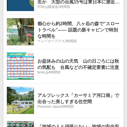
生か 大型の台風15号は東日本に接近
RSK山陽放送
2時間前
か...大型で強い台風13号は?雨・風シミ
ュレーションを確認【気象庁台風情報 6
日午後7時10分】
都心から約2時間、八ヶ岳の森で“スロー
トラベル”—— 話題の新キャビンで特別
な時間を
ウォーカープラス
3時間前
お盆休みの山の天気 山の日ごろには秋
の気配も 台風などの不確定要素に注意
tenki.jp
4時間前
アルフレックス「カーサミア河口湖」で
出合った美しすぎる住空間
Premium Japan
8時間前
「地域の人と頑張りたい」地域の安全安