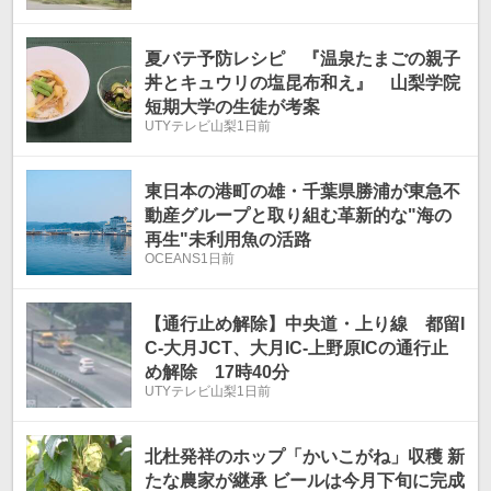
夏バテ予防レシピ 『温泉たまごの親子
丼とキュウリの塩昆布和え』 山梨学院
短期大学の生徒が考案
UTYテレビ山梨
1日前
東日本の港町の雄・千葉県勝浦が東急不
動産グループと取り組む革新的な"海の
再生"未利用魚の活路
OCEANS
1日前
【通行止め解除】中央道・上り線 都留I
C-大月JCT、大月IC-上野原ICの通行止
め解除 17時40分
UTYテレビ山梨
1日前
北杜発祥のホップ「かいこがね」収穫 新
たな農家が継承 ビールは今月下旬に完成