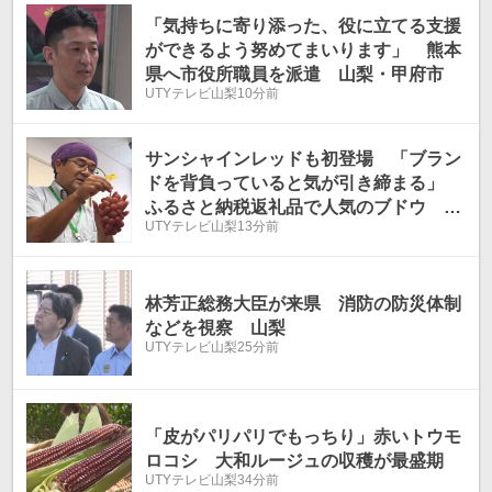
温
温
「気持ちに寄り添った、役に立てる支援
ができるよう努めてまいります」 熊本
県へ市役所職員を派遣 山梨・甲府市
UTYテレビ山梨
10分前
サンシャインレッドも初登場 「ブラン
ドを背負っていると気が引き締まる」
ふるさと納税返礼品で人気のブドウ 品
UTYテレビ山梨
13分前
質を保つ目合わせ会 山梨
林芳正総務大臣が来県 消防の防災体制
などを視察 山梨
UTYテレビ山梨
25分前
「皮がパリパリでもっちり」赤いトウモ
ロコシ 大和ルージュの収穫が最盛期
UTYテレビ山梨
34分前