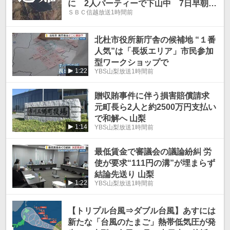
に 2人パーティーで下山中 7日早朝か
ＳＢＣ信越放送
1時間前
ら警察官5人態勢で捜索予定
北杜市役所新庁舎の候補地 “１番
人気”は「長坂エリア」市民参加
型ワークショップで
1:22
YBS山梨放送
1時間前
贈収賄事件に伴う損害賠償請求
元町長ら2人と約2500万円支払い
で和解へ 山梨
1:14
YBS山梨放送
1時間前
最低賃金で審議会の議論紛糾 労
使が要求“111円の溝”が埋まらず
結論先送り 山梨
1:22
YBS山梨放送
1時間前
【トリプル台風⇒ダブル台風】あすには
新たな「台風のたまご」熱帯低気圧が発