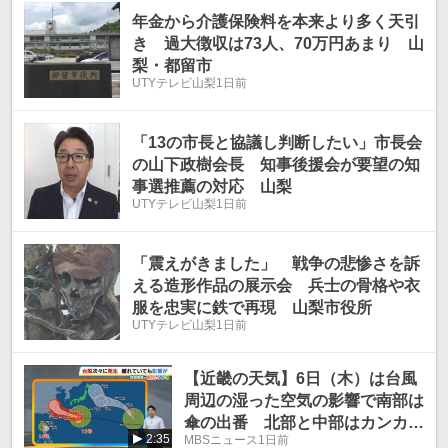
年金から介護保険料を本来より多く天引
き 過大徴収は73人、70万円あまり 山
梨・都留市
UTYテレビ山梨
1日前
「13の市長と協議し判断したい」市長会
の山下政樹会長 知事後援会が要望の知
事選推薦の対応 山梨
UTYテレビ山梨
1日前
「震えがきました」 戦争の悲惨さを訴
える造形作品の展示会 兵士の骨格や衣
服を忠実に鉄で再現 山梨市役所
UTYテレビ山梨
1日前
【近畿の天気】6日（木）は台風
周辺の湿った空気の影響で南部は
傘の出番 北部と中部はカンカン
2:35
MBSニュース
1日前
照りの猛暑