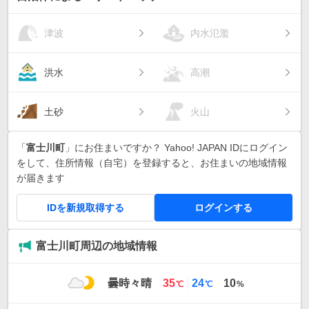
津波
内水氾濫
洪水
高潮
土砂
火山
「
富士川町
」にお住まいですか？ Yahoo! JAPAN IDにログイン
をして、住所情報（自宅）を登録すると、お住まいの地域情報
が届きます
IDを新規取得する
ログインする
富士川町周辺の地域情報
最
最
曇時々晴
35
24
10
℃
℃
%
高
低
気
気