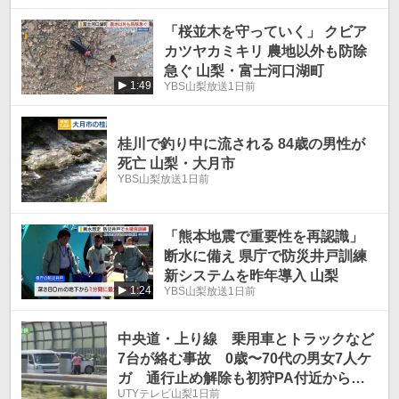
「桜並木を守っていく」 クビア
カツヤカミキリ 農地以外も防除
急ぐ 山梨・富士河口湖町
1:49
YBS山梨放送
1日前
桂川で釣り中に流される 84歳の男性が
死亡 山梨・大月市
YBS山梨放送
1日前
「熊本地震で重要性を再認識」
断水に備え 県庁で防災井戸訓練
新システムを昨年導入 山梨
1:24
YBS山梨放送
1日前
中央道・上り線 乗用車とトラックなど
7台が絡む事故 0歳〜70代の男女7人ケ
ガ 通行止め解除も初狩PA付近から渋
UTYテレビ山梨
1日前
滞12㎞ 18時30分現在