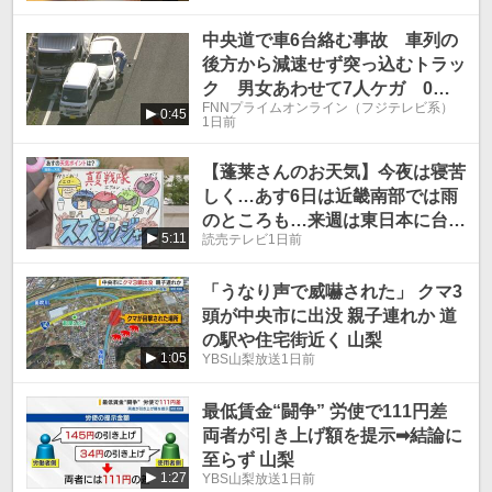
中央道で車6台絡む事故 車列の
後方から減速せず突っ込むトラッ
ク 男女あわせて7人ケガ 0歳
FNNプライムオンライン（フジテレビ系）
児巻き込まれる 山梨
0:45
1日前
【蓬莱さんのお天気】今夜は寝苦
しく…あす6日は近畿南部では雨
のところも…来週は東日本に台風
5:11
読売テレビ
1日前
が！
「うなり声で威嚇された」 クマ3
頭が中央市に出没 親子連れか 道
の駅や住宅街近く 山梨
1:05
YBS山梨放送
1日前
最低賃金“闘争” 労使で111円差
両者が引き上げ額を提示➡結論に
至らず 山梨
1:27
YBS山梨放送
1日前