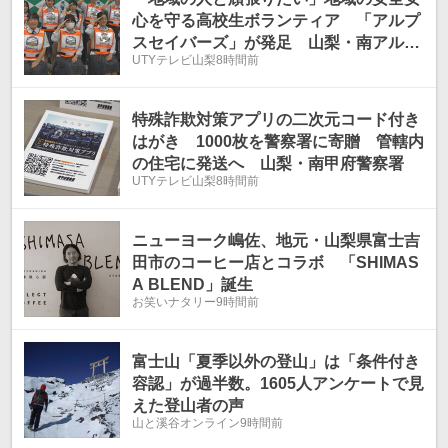
心を守る高校生ボランティア 「アルプ
スセイバーズ」が発足 山梨・南アルプ
UTYテレビ山梨
8時間前
ス市
特殊詐欺対策アプリの二次元コード付き
はがき 1000枚を警察署に寄贈 管轄内
の住宅に発送へ 山梨・南甲府警察署
UTYテレビ山梨
8時間前
ニューヨーク嶋佐、地元・山梨県富士吉
田市のコーヒー店とコラボ 「SHIMAS
A BLEND」誕生
お笑いナタリー
9時間前
富士山「夏季以外の登山」は「条件付き
容認」が過半数。1605人アンケートで見
えた登山者の声
山と溪谷オンライン
9時間前