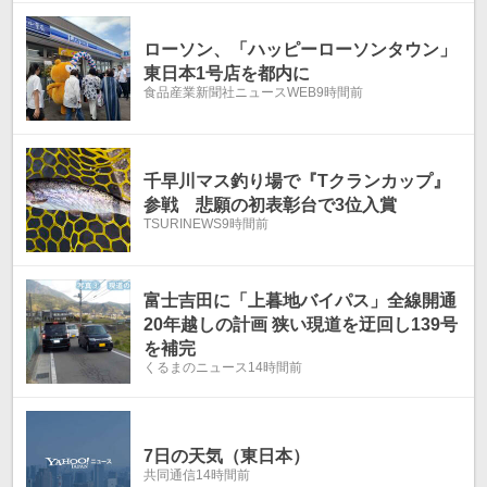
ローソン、「ハッピーローソンタウン」
東日本1号店を都内に
食品産業新聞社ニュースWEB
9時間前
千早川マス釣り場で『Tクランカップ』
参戦 悲願の初表彰台で3位入賞
TSURINEWS
9時間前
富士吉田に「上暮地バイパス」全線開通
20年越しの計画 狭い現道を迂回し139号
を補完
くるまのニュース
14時間前
7日の天気（東日本）
共同通信
14時間前