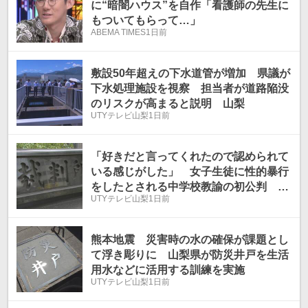
に“暗闇ハウス”を自作「看護師の先生に
もついてもらって…」
ABEMA TIMES
1日前
敷設50年超えの下水道管が増加 県議が
下水処理施設を視察 担当者が道路陥没
のリスクが高まると説明 山梨
UTYテレビ山梨
1日前
「好きだと言ってくれたので認められて
いる感じがした」 女子生徒に性的暴行
をしたとされる中学校教諭の初公判 被
UTYテレビ山梨
1日前
告人質問で語った“孤立感”
熊本地震 災害時の水の確保が課題とし
て浮き彫りに 山梨県が防災井戸を生活
用水などに活用する訓練を実施
UTYテレビ山梨
1日前