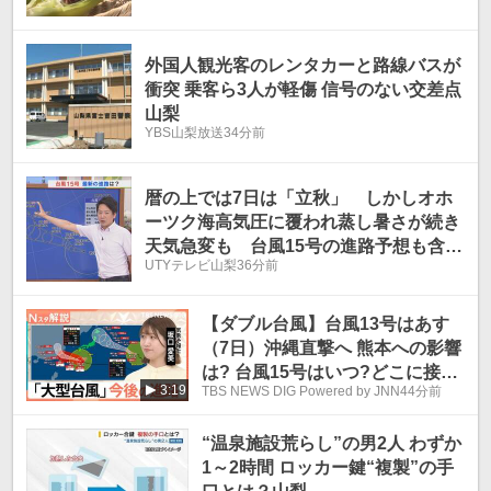
外国人観光客のレンタカーと路線バスが
衝突 乗客ら3人が軽傷 信号のない交差点
山梨
YBS山梨放送
34分前
暦の上では7日は「立秋」 しかしオホ
ーツク海高気圧に覆われ蒸し暑さが続き
天気急変も 台風15号の進路予想も含
UTYテレビ山梨
36分前
め 米津龍一気象予報士が解説 山梨
【ダブル台風】台風13号はあす
（7日）沖縄直撃へ 熊本への影響
は? 台風15号はいつ?どこに接
3:19
TBS NEWS DIG Powered by JNN
44分前
近?【Nスタ解説】
“温泉施設荒らし”の男2人 わずか
1～2時間 ロッカー鍵“複製”の手