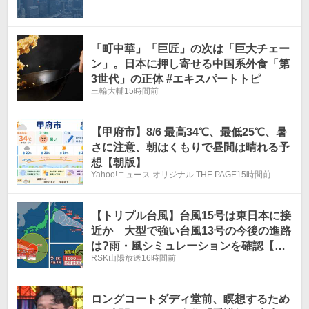
「町中華」「巨匠」の次は「巨大チェー
ン」。日本に押し寄せる中国系外食「第
3世代」の正体 #エキスパートトピ
三輪大輔
15時間前
【甲府市】8/6 最高34℃、最低25℃、暑
さに注意、朝はくもりで昼間は晴れる予
想【朝版】
Yahoo!ニュース オリジナル THE PAGE
15時間前
【トリプル台風】台風15号は東日本に接
近か 大型で強い台風13号の今後の進路
は?雨・風シミュレーションを確認【気
RSK山陽放送
16時間前
象庁台風情報 6日午前4時45分発表】
ロングコートダディ堂前、瞑想するため