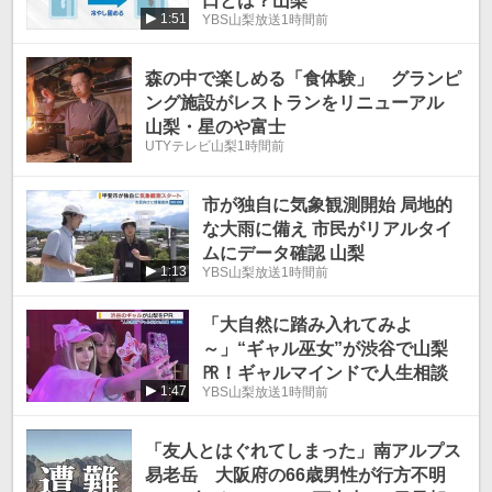
口とは？山梨
1:51
YBS山梨放送
1時間前
森の中で楽しめる「食体験」 グランピ
ング施設がレストランをリニューアル
山梨・星のや富士
UTYテレビ山梨
1時間前
市が独自に気象観測開始 局地的
な大雨に備え 市民がリアルタイ
ムにデータ確認 山梨
1:13
YBS山梨放送
1時間前
「大自然に踏み入れてみよ
～」“ギャル巫女”が渋谷で山梨
㏚！ギャルマインドで人生相談
1:47
YBS山梨放送
1時間前
「友人とはぐれてしまった」南アルプス
易老岳 大阪府の66歳男性が行方不明