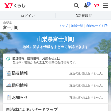
Yahoo!くらし
検索
通知
i
ログイン
ID新規取得
山梨県
トップ
地域一覧
自治体サイト
富士川町
山梨県
富士川町
地域に関する情報をまとめて確認できます
防災情報、防犯情報、お知らせとは
自治体・警察からの直近30日間の配信情報です。
防災情報
直近の配信はありません。
防犯情報
直近の配信はありません。
お知らせ
直近の配信はありません。
自治体によるハザードマップ