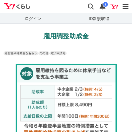
Yahoo!くらし
検索
通知
i
ログイン
ID新規取得
雇用調整助成金
給付金や補助金をもらう
その他
電子申請可