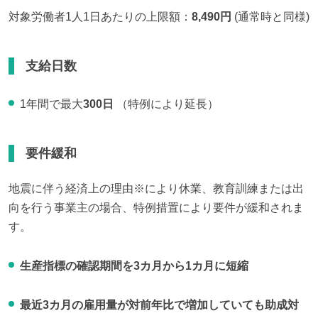
対象労働者1人1日あたりの上限額：
8,490円
 (通常時と同様)
支給日数
1年間で最大
300日
（特例により延長）
要件緩和
地震に伴う経済上の理由※により休業、教育訓練または出
向を行う事業主の場合、特例措置により要件が緩和されま
す。
生産指標の確認期間を3カ月から1カ月に短縮
最近3カ月の雇用量が対前年比で増加していても助成対