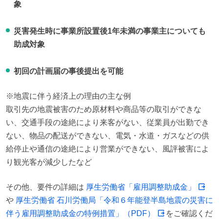
象
災害発生時に事業所設置後1年未満の事業主についても
助成対象
初回の計画届の事後提出を可能
※地震に伴う経済上の理由の主な例

取引先の地震被害のため原材料や商品等の取引ができな
い、交通手段の途絶により来客がない、従業員が出勤でき
ない、物品の配送ができない、電気・水道・ガスなどの供
給停止や通信の途絶により営業ができない、風評被害によ
り観光客が減少したなど
その他、要件の詳細は 
厚生労働省「雇用調整助成金」
や 
厚生労働省 石川労働局「令和６年能登半島地震の災害に
伴う雇用調整助成金の特例措置」（PDF）
をご確認くだ