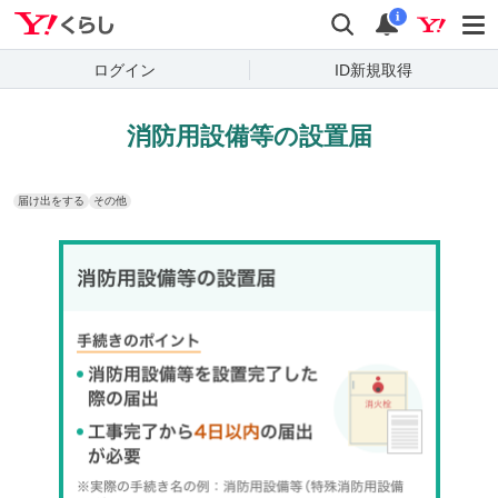
Yahoo!くらし
検索
通知
i
ログイン
ID新規取得
消防用設備等の設置届
届け出をする
その他