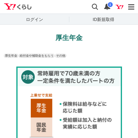
Yahoo!くらし
検索
通知
i
ログイン
ID新規取得
厚生年金
厚生年金
給付金や補助金をもらう
その他