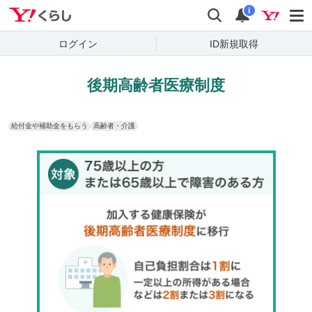
Yahoo!くらし
検索
通知
i
ログイン
ID新規取得
後期高齢者医療制度
給付金や補助金をもらう
高齢者・介護