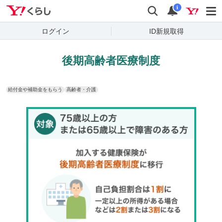
Yahoo!くらし
検索
通知
i
ログイン
ID新規取得
後期高齢者医療制度
給付金や補助金をもらう
高齢者・介護