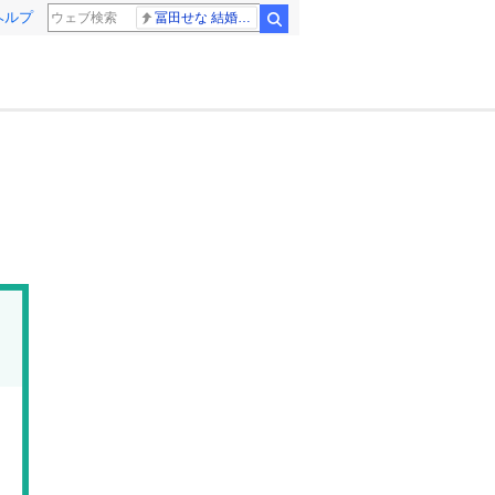
ヘルプ
冨田せな 結婚発表
検索