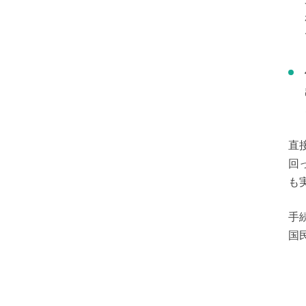
直
回
も
手
国