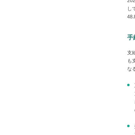
20
し
4
手
支
も
な