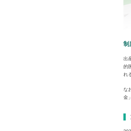
制
出
的
れ
な
金