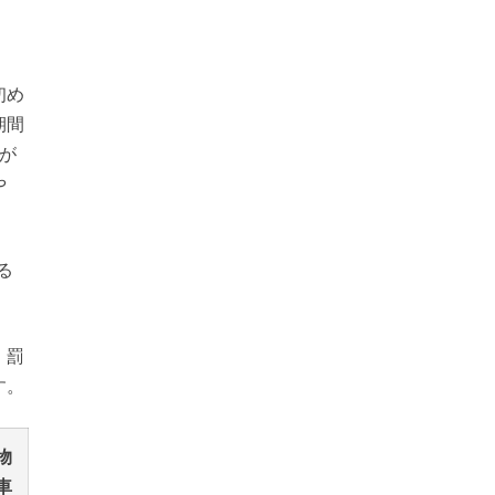
初め
期間
が
や
る
、罰
す。
物
車