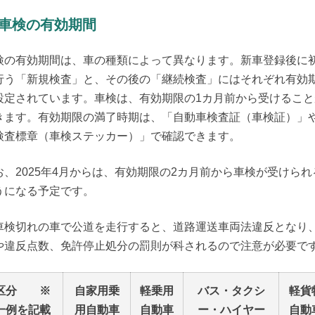
. 車検の有効期間
検の有効期間は、車の種類によって異なります。新車登録後に
行う「新規検査」と、その後の「継続検査」にはそれぞれ有効
設定されています。車検は、有効期限の1カ月前から受けること
きます。有効期限の満了時期は、「自動車検査証（車検証）」
検査標章（車検ステッカー）」で確認できます。
お、2025年4月からは、有効期限の2カ月前から車検が受けられ
うになる予定です。
車検切れの車で公道を走行すると、道路運送車両法違反となり
や違反点数、免許停止処分の罰則が科されるので注意が必要で
区分 ※
自家用乗
軽乗用
バス・タクシ
軽貨
一例を記載
用自動車
自動車
ー・ハイヤー
自動