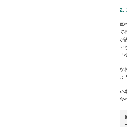
2
車
て
が
で
「
な
よ
※
金