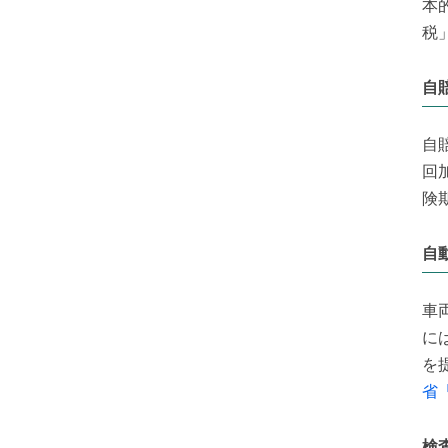
本
税
自
自
回
険
自
車
に
を
省
検