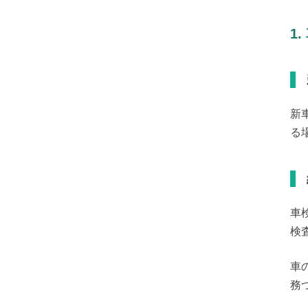
1
新
る
車
検
車
務