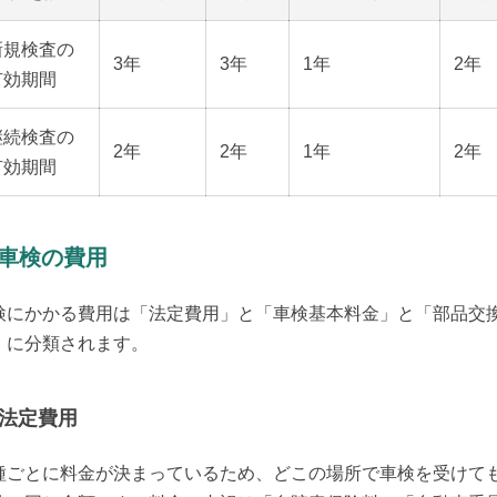
新規検査の
3年
3年
1年
2年
有効期間
継続検査の
2年
2年
1年
2年
有効期間
. 車検の費用
検にかかる費用は「法定費用」と「車検基本料金」と「部品交
」に分類されます。
法定費用
種ごとに料金が決まっているため、どこの場所で車検を受けて