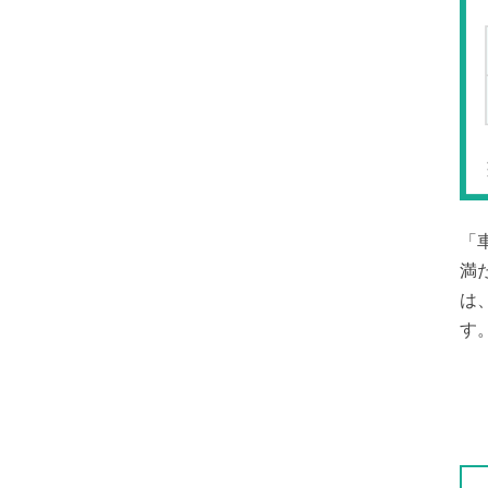
「
満
は
す