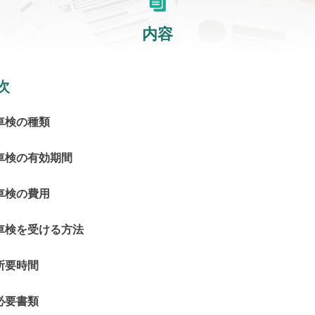
内容
次
 車検の種類
 車検の有効期間
 車検の費用
. 車検を受ける方法
 所要時間
 必要書類