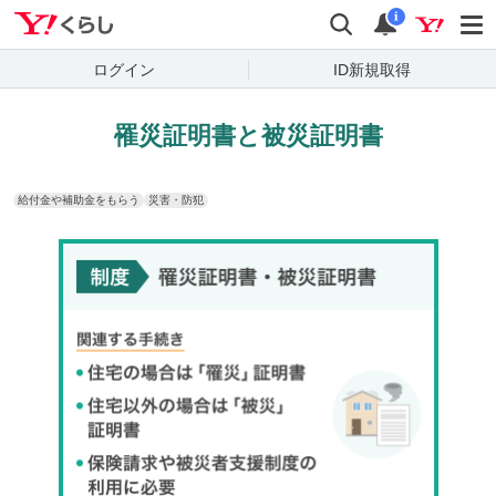
Yahoo!くらし
検索
通知
i
ログイン
ID新規取得
罹災証明書と被災証明書
給付金や補助金をもらう
災害・防犯