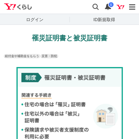
Yahoo!くらし
検索
通知
i
ログイン
ID新規取得
罹災証明書と被災証明書
給付金や補助金をもらう
災害・防犯