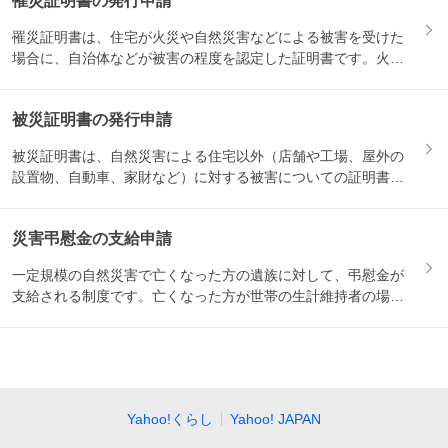
罹災証明書の発行申請
罹災証明書は、住宅が火災や自然災害などによる被害を受けた
場合に、自治体などが被害の程度を認定した証明書です。火災
保険の請...
被災証明書の発行申請
被災証明書は、自然災害による住宅以外（店舗や工場、屋外の
設置物、自動車、家財など）に対する被害についての証明書で
す。保険...
災害弔慰金の支給申請
一定規模の自然災害で亡くなった方の遺族に対して、弔慰金が
支給される制度です。亡くなった方が世帯の生計維持者の場合
は500...
Yahoo!くらし
Yahoo! JAPAN