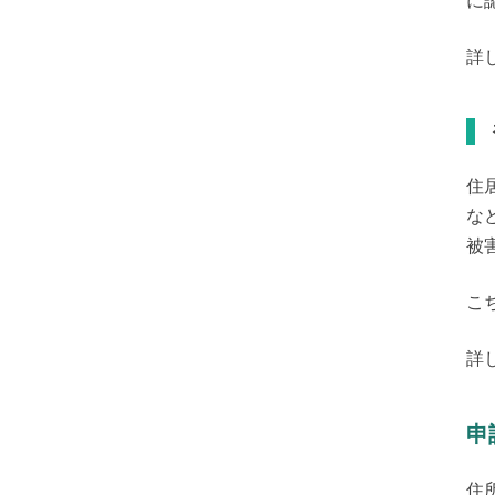
に
詳
住
な
被
こ
詳
申
住