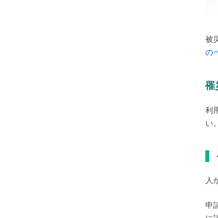
被
の
罹
利
い
人
申