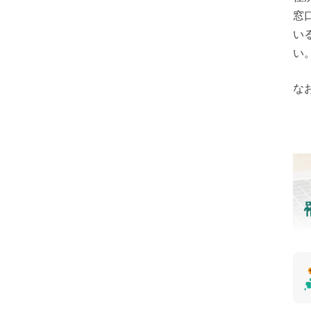
窓
い
い
な