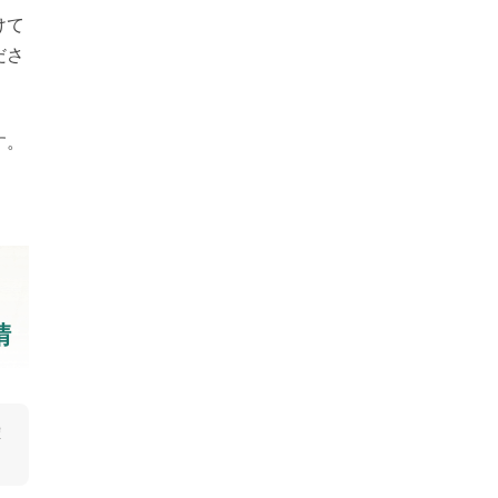
けて
ださ
す。
請
確