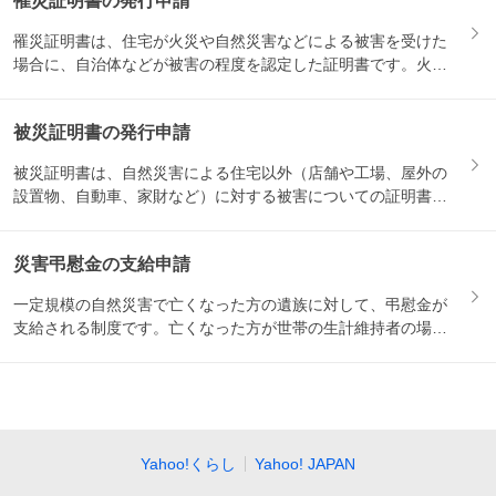
罹災証明書の発行申請
罹災証明書は、住宅が火災や自然災害などによる被害を受けた
場合に、自治体などが被害の程度を認定した証明書です。火災
保険の請...
被災証明書の発行申請
被災証明書は、自然災害による住宅以外（店舗や工場、屋外の
設置物、自動車、家財など）に対する被害についての証明書で
す。保険...
災害弔慰金の支給申請
一定規模の自然災害で亡くなった方の遺族に対して、弔慰金が
支給される制度です。亡くなった方が世帯の生計維持者の場合
は500...
Yahoo!くらし
Yahoo! JAPAN