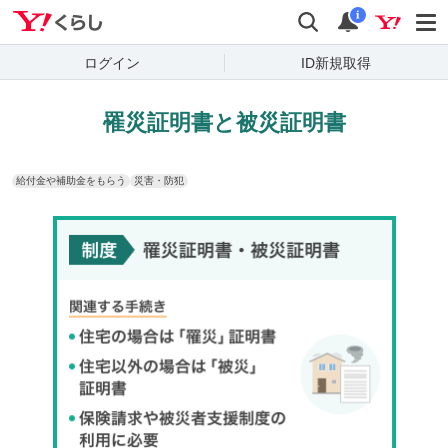
Yahoo!くらし
検索
通知
i
ログイン
ID新規取得
罹災証明書と被災証明書
給付金や補助金をもらう
災害・防犯