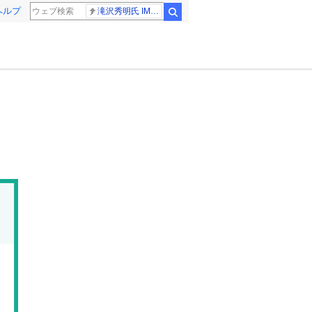
ヘルプ
滝沢秀明氏 IMPACT26
検索