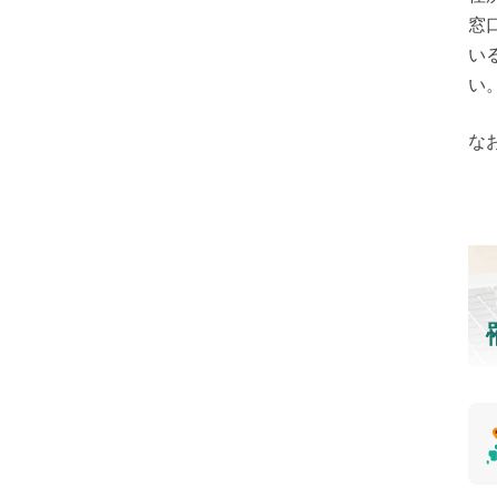
窓
い
い
な