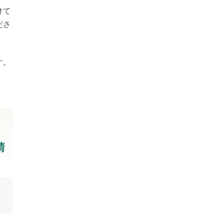
けて
ださ
す。
請
確