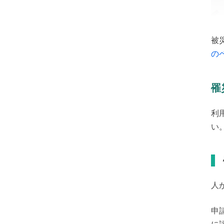
被
の
罹
利
い
人
申