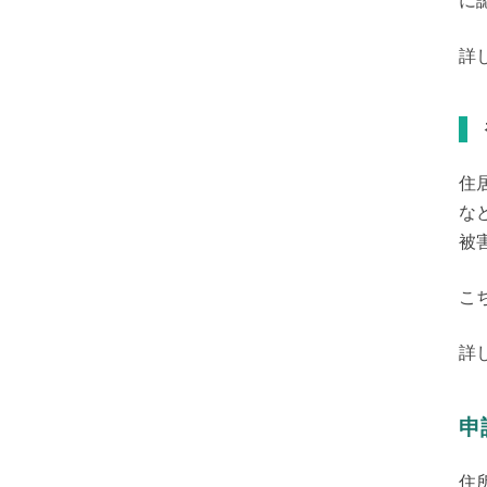
に
詳
住
な
被
こ
詳
申
住