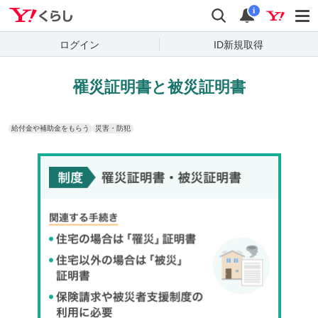
Yahoo!くらし
検索
通知
i
ログイン
ID新規取得
罹災証明書と被災証明書
給付金や補助金をもらう
災害・防犯