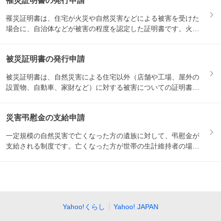
罹災証明書の発行申請
罹災証明書は、住宅が火災や自然災害などによる被害を受けた
場合に、自治体などが被害の程度を認定した証明書です。火災
保険の請...
被災証明書の発行申請
被災証明書は、自然災害による住宅以外（店舗や工場、屋外の
設置物、自動車、家財など）に対する被害についての証明書で
す。保険...
災害弔慰金の支給申請
一定規模の自然災害で亡くなった方の遺族に対して、弔慰金が
支給される制度です。亡くなった方が世帯の生計維持者の場合
は500...
Yahoo!くらし
Yahoo! JAPAN