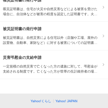
罹災証明書の発行申請
罹災証明書は、住宅が火災や自然災害などによる被害を受けた
場合に、自治体などが被害の程度を認定した証明書です。火災
保険の請...
被災証明書の発行申請
被災証明書は、自然災害による住宅以外（店舗や工場、屋外の
設置物、自動車、家財など）に対する被害についての証明書で
す。保険...
災害弔慰金の支給申請
一定規模の自然災害で亡くなった方の遺族に対して、弔慰金が
支給される制度です。亡くなった方が世帯の生計維持者の場合
は500...
Yahoo!くらし
Yahoo! JAPAN