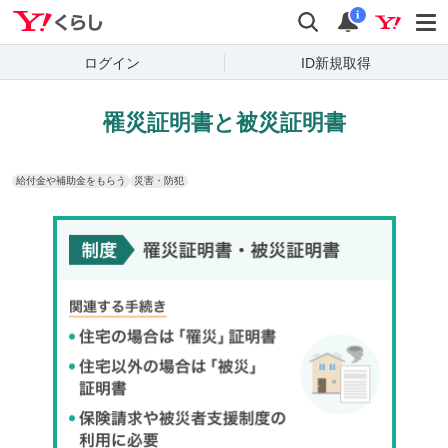
Yahoo!くらし
検索
通知
i
ログイン
ID新規取得
罹災証明書と被災証明書
給付金や補助金をもらう
災害・防犯