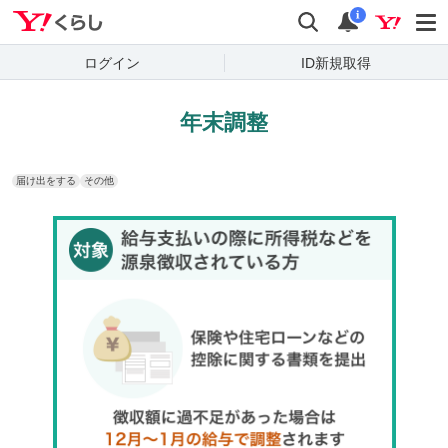
Yahoo!くらし
検索
通知
i
ログイン
ID新規取得
年末調整
届け出をする
その他