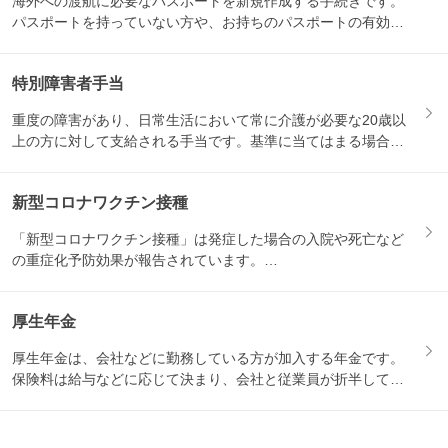
海外への渡航に必要なパスポートを新規作成する手続きです。
パスポートを持っていない方や、お持ちのパスポートの有効期
限が切れ...
特別障害者手当
重度の障害があり、日常生活において常に介護が必要な20歳以
上の方に対して支給される手当です。基準に当てはまる場合に
支給さ...
新型コロナワクチン接種
「新型コロナワクチン接種」は発症した場合の入院や死亡など
の重症化予防効果が報告されています。

65歳以上の方などには毎年...
厚生年金
厚生年金は、会社などに勤務している方が加入する年金です。
保険料は給与などに応じて決まり、会社と従業員が折半して負
担します...