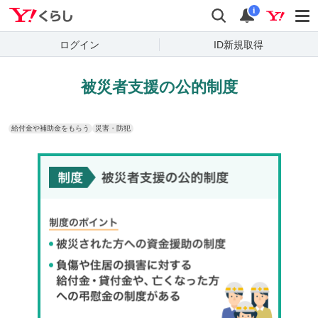
Yahoo!くらし
検索
通知
i
ログイン
ID新規取得
被災者支援の公的制度
給付金や補助金をもらう
災害・防犯