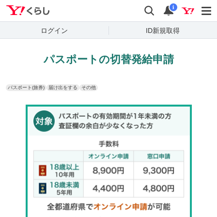
Yahoo!くらし
検索
通知
i
ログイン
ID新規取得
パスポートの切替発給申請
パスポート(旅券)
届け出をする
その他