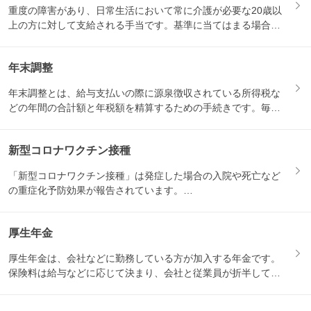
重度の障害があり、日常生活において常に介護が必要な20歳以
上の方に対して支給される手当です。基準に当てはまる場合に
支給さ...
年末調整
年末調整とは、給与支払いの際に源泉徴収されている所得税な
どの年間の合計額と年税額を精算するための手続きです。毎年
10〜1...
新型コロナワクチン接種
「新型コロナワクチン接種」は発症した場合の入院や死亡など
の重症化予防効果が報告されています。

65歳以上の方などには毎年...
厚生年金
厚生年金は、会社などに勤務している方が加入する年金です。
保険料は給与などに応じて決まり、会社と従業員が折半して負
担します...