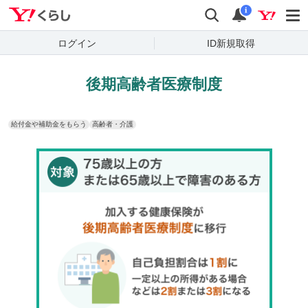
Yahoo!くらし
検索
通知
i
ログイン
ID新規取得
後期高齢者医療制度
給付金や補助金をもらう
高齢者・介護