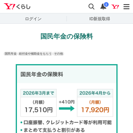
Yahoo!くらし
検索
通知
i
ログイン
ID新規取得
国民年金の保険料
国民年金
給付金や補助金をもらう
その他